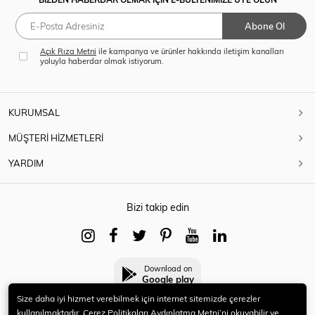
Abone Ol
Açık Rıza Metni
ile kampanya ve ürünler hakkında iletişim kanalları
yoluyla haberdar olmak istiyorum.
KURUMSAL
MÜŞTERİ HİZMETLERİ
YARDIM
Bizi takip edin
Download on
Google play
Size daha iyi hizmet verebilmek için internet sitemizde çerezler
kullanılmaktadır. Çerez Politikaları Aydınlatma Metni’ni okuyabilir ve