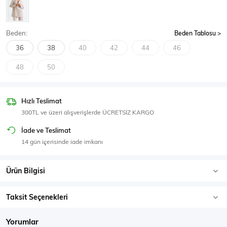
SPOR GİYİM
Beden:
Beden Tablosu
36
38
40
42
44
46
48
50
Eşofman Üstü
Sweatshirt
Hızlı Teslimat
300TL ve üzeri alışverişlerde ÜCRETSİZ KARGO
İade ve Teslimat
14 gün içerisinde iade imkanı
Ürün Bilgisi
Taksit Seçenekleri
Yorumlar