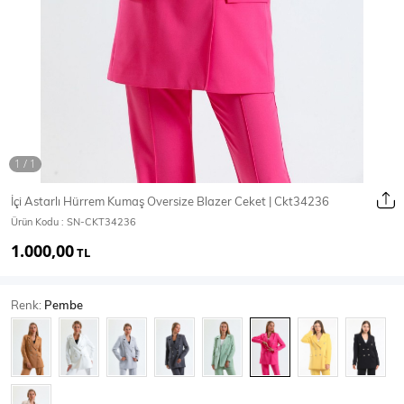
Ceket
Mont & Kaban
Yağmurluk
T-SHİRT & BLUZ
İçi Astarlı Hürrem Kumaş Oversize Blazer Ceket | Ckt34236
Ürün Kodu :
SN-CKT34236
T-Shirt
Bluz
1.000,00
TL
BODY
Renk:
Pembe
Body
Atlet
Crop & Büstiyer