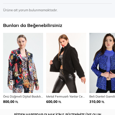
Ürüne ait yorum bulunmamaktadır.
Bunları da Beğenebilirsiniz
Önü Düğmeli Dijital Baskılı Scuba Ceket | Ckt33599
Metal Fermuarlı Yanlar Cepli Pelluş Mont | Mnt32408
800,00
600,00
310,00
TL
TL
TL
BİZDEN HABERDAR OLMAK İÇİN E-BÜLTENİMİZE ÜYE OLUN