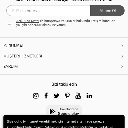
Abone Ol
Açık Rıza Metni
ile kampanya ve ürünler hakkında iletişim kanalları
yoluyla haberdar olmak istiyorum.
KURUMSAL
MÜŞTERİ HİZMETLERİ
YARDIM
Bizi takip edin
Download on
Google play
Size daha iyi hizmet verebilmek için internet sitemizde çerezler
kullanılmaktadır. Çerez Politikaları Aydınlatma Metni’ni okuyabilir ve