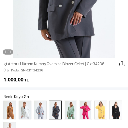
Ceket
Mont & Kaban
Yağmurluk
T-SHİRT & BLUZ
İçi Astarlı Hürrem Kumaş Oversize Blazer Ceket | Ckt34236
Ürün Kodu :
SN-CKT34236
T-Shirt
Bluz
1.000,00
TL
BODY
Renk:
Koyu Grı
Body
Atlet
Crop & Büstiyer