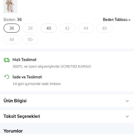
SPOR GİYİM
Beden:
36
Beden Tablosu
36
38
40
42
44
46
48
50
Eşofman Üstü
Sweatshirt
Hızlı Teslimat
300TL ve üzeri alışverişlerde ÜCRETSİZ KARGO
İade ve Teslimat
14 gün içerisinde iade imkanı
Ürün Bilgisi
Taksit Seçenekleri
Yorumlar