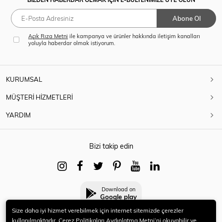
Abone Ol
Açık Rıza Metni
ile kampanya ve ürünler hakkında iletişim kanalları
yoluyla haberdar olmak istiyorum.
KURUMSAL
MÜŞTERİ HİZMETLERİ
YARDIM
Bizi takip edin
Download on
Google play
Size daha iyi hizmet verebilmek için internet sitemizde çerezler
kullanılmaktadır. Çerez Politikaları Aydınlatma Metni’ni okuyabilir ve