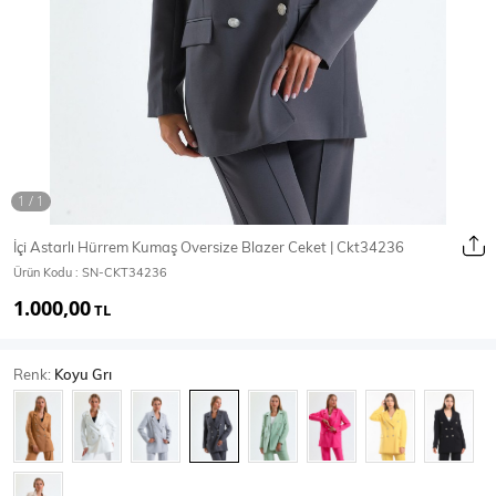
Ceket
Mont & Kaban
Yağmurluk
T-SHİRT & BLUZ
İçi Astarlı Hürrem Kumaş Oversize Blazer Ceket | Ckt34236
Ürün Kodu :
SN-CKT34236
T-Shirt
Bluz
1.000,00
TL
BODY
Renk:
Koyu Grı
Body
Atlet
Crop & Büstiyer