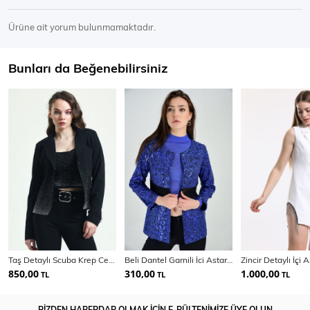
Ürüne ait yorum bulunmamaktadır.
Bunları da Beğenebilirsiniz
Taş Detaylı Scuba Krep Ceket | Ckt33437Ts
Beli Dantel Garnili İci Astarli File Payetli Ceket
850,00
310,00
1.000,00
TL
TL
TL
BİZDEN HABERDAR OLMAK İÇİN E-BÜLTENİMİZE ÜYE OLUN