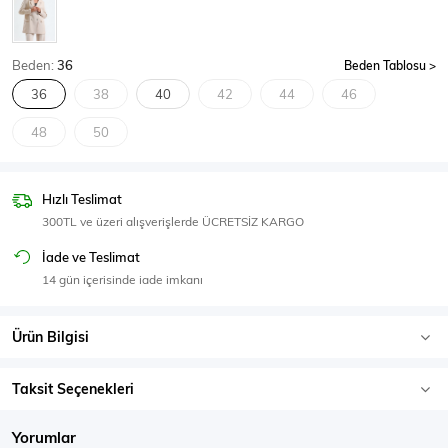
SPOR GİYİM
Beden:
36
Beden Tablosu
36
38
40
42
44
46
48
50
Eşofman Üstü
Sweatshirt
Hızlı Teslimat
300TL ve üzeri alışverişlerde ÜCRETSİZ KARGO
İade ve Teslimat
14 gün içerisinde iade imkanı
Ürün Bilgisi
Taksit Seçenekleri
Yorumlar