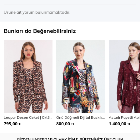
Ürüne ait yorum bulunmamaktadır.
Bunları da Beğenebilirsiniz
Leopar Desen Ceket | Ckt31787YN
Önü Düğmeli Dijital Baskılı Scuba Ceket | Ckt33599
Astarlı Payetli Ab
795,00
800,00
1.400,00
TL
TL
TL
BİZDEN HABERDAR OLMAK İÇİN E-BÜLTENİMİZE ÜYE OLUN