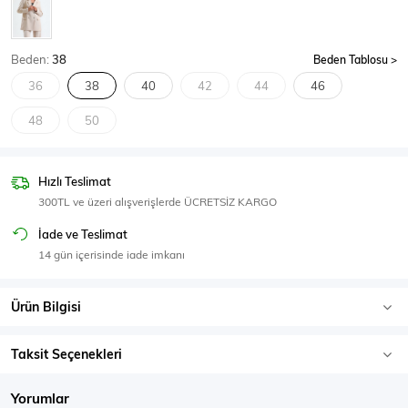
SPOR GİYİM
Beden:
38
Beden Tablosu
36
38
40
42
44
46
48
50
Eşofman Üstü
Sweatshirt
Hızlı Teslimat
300TL ve üzeri alışverişlerde ÜCRETSİZ KARGO
İade ve Teslimat
14 gün içerisinde iade imkanı
Ürün Bilgisi
Taksit Seçenekleri
Yorumlar