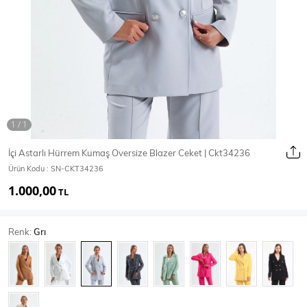
Ceket
Mont & Kaban
Yağmurluk
T-SHİRT & BLUZ
İçi Astarlı Hürrem Kumaş Oversize Blazer Ceket | Ckt34236
Ürün Kodu :
SN-CKT34236
T-Shirt
Bluz
1.000,00
TL
BODY
Renk:
Grı
Body
Atlet
Crop & Büstiyer