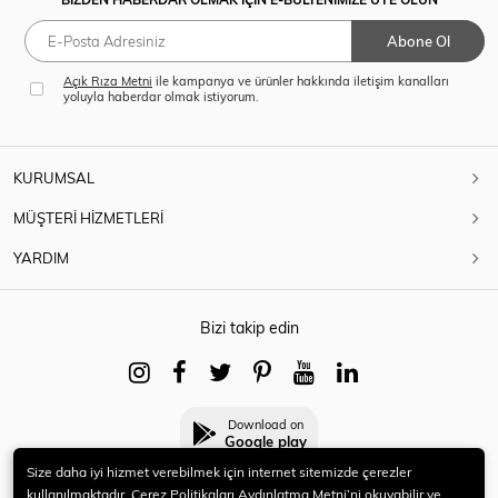
Abone Ol
Açık Rıza Metni
ile kampanya ve ürünler hakkında iletişim kanalları
yoluyla haberdar olmak istiyorum.
KURUMSAL
MÜŞTERİ HİZMETLERİ
YARDIM
Bizi takip edin
Download on
Google play
Size daha iyi hizmet verebilmek için internet sitemizde çerezler
kullanılmaktadır. Çerez Politikaları Aydınlatma Metni’ni okuyabilir ve