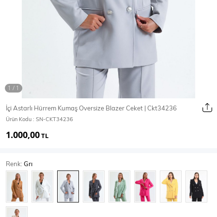
Ceket
Mont & Kaban
Yağmurluk
T-SHİRT & BLUZ
İçi Astarlı Hürrem Kumaş Oversize Blazer Ceket | Ckt34236
Ürün Kodu :
SN-CKT34236
T-Shirt
Bluz
1.000,00
TL
BODY
Renk:
Grı
Body
Atlet
Crop & Büstiyer