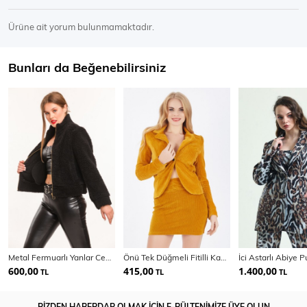
Ürüne ait yorum bulunmamaktadır.
Bunları da Beğenebilirsiniz
Metal Fermuarlı Yanlar Cepli Pelluş Mont | Mnt32408
Önü Tek Düğmeli Fitilli Kadife Ceket | Ckt32307
600,00
415,00
1.400,00
TL
TL
TL
BİZDEN HABERDAR OLMAK İÇİN E-BÜLTENİMİZE ÜYE OLUN