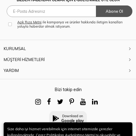
Abone Ol
Açık Rıza Metni
ile kampanya ve ürünler hakkında iletişim kanalları
yoluyla haberdar olmak istiyorum.
KURUMSAL
MÜŞTERİ HİZMETLERİ
YARDIM
Bizi takip edin
Download on
Google play
Size daha iyi hizmet verebilmek için internet sitemizde çerezler
kullanılmaktadır. Çerez Politikaları Aydınlatma Metni’ni okuyabilir ve