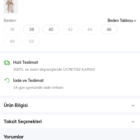
SPOR GİYİM
Beden:
Beden Tablosu
36
38
40
42
44
46
48
50
Eşofman Üstü
Sweatshirt
Hızlı Teslimat
300TL ve üzeri alışverişlerde ÜCRETSİZ KARGO
İade ve Teslimat
14 gün içerisinde iade imkanı
Ürün Bilgisi
Taksit Seçenekleri
Yorumlar