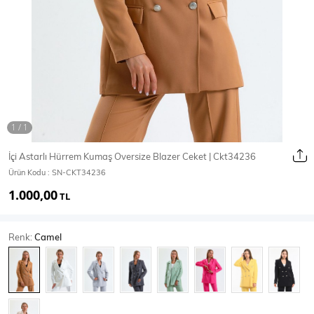
Ceket
Mont & Kaban
Yağmurluk
T-SHİRT & BLUZ
İçi Astarlı Hürrem Kumaş Oversize Blazer Ceket | Ckt34236
Ürün Kodu :
SN-CKT34236
T-Shirt
Bluz
1.000,00
TL
BODY
Renk:
Camel
Body
Atlet
Crop & Büstiyer