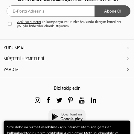
Abone Ol
Açık Rıza Metni
ile kampanya ve ürünler hakkında iletişim kanalları
yoluyla haberdar olmak istiyorum.
KURUMSAL
MÜŞTERİ HİZMETLERİ
YARDIM
Bizi takip edin
Download on
Google play
Size daha iyi hizmet verebilmek için internet sitemizde çerezler
kullanılmaktadır. Çerez Politikaları Aydınlatma Metni’ni okuyabilir ve