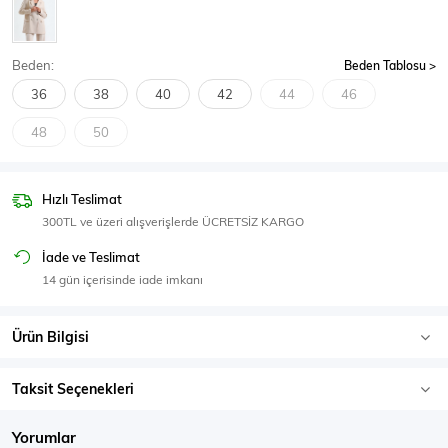
SPOR GİYİM
Beden:
Beden Tablosu
36
38
40
42
44
46
48
50
Eşofman Üstü
Sweatshirt
Hızlı Teslimat
300TL ve üzeri alışverişlerde ÜCRETSİZ KARGO
İade ve Teslimat
14 gün içerisinde iade imkanı
Ürün Bilgisi
Taksit Seçenekleri
Yorumlar