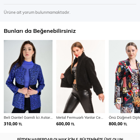
Ürüne ait yorum bulunmamaktadır.
Bunları da Beğenebilirsiniz
Beli Dantel Garnili İci Astarli File Payetli Ceket
Metal Fermuarlı Yanlar Cepli Pelluş Mont | Mnt32408
310,00
600,00
800,00
TL
TL
TL
BİZDEN HABERDAR OLMAK İÇİN E-BÜLTENİMİZE ÜYE OLUN