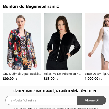
Bunları da Beğenebilirsiniz
Önü Düğmeli Dijital Baskılı Scuba Ceket | Ckt33599
Yakası Ve Kol Ribanaları Pullu Mont | Mnt31708
800,00
365,00
1.000,00
TL
TL
TL
BİZDEN HABERDAR OLMAK İÇİN E-BÜLTENİMİZE ÜYE OLUN
Abone Ol
Açık Rıza Metni
ile kampanya ve ürünler hakkında iletişim kanalları