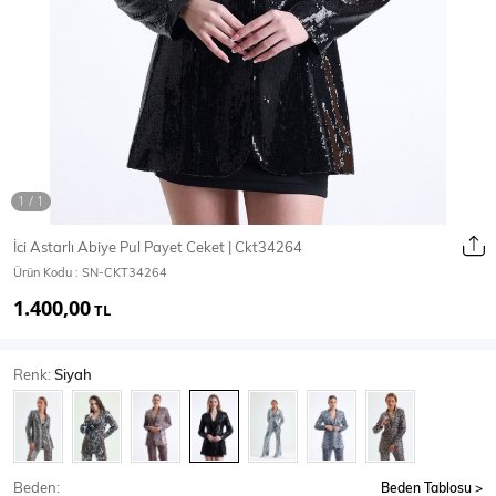
Ceket
Mont & Kaban
Yağmurluk
T-SHİRT & BLUZ
İci Astarlı Abiye Pul Payet Ceket | Ckt34264
Ürün Kodu :
SN-CKT34264
T-Shirt
Bluz
1.400,00
TL
BODY
Renk:
Siyah
Body
Atlet
Crop & Büstiyer
Beden:
Beden Tablosu