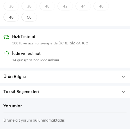
SPOR GİYİM
36
38
40
42
44
46
48
50
Hızlı Teslimat
Eşofman Üstü
Sweatshirt
300TL ve üzeri alışverişlerde ÜCRETSİZ KARGO
İade ve Teslimat
14 gün içerisinde iade imkanı
Ürün Bilgisi
Taksit Seçenekleri
Yorumlar
Ürüne ait yorum bulunmamaktadır.