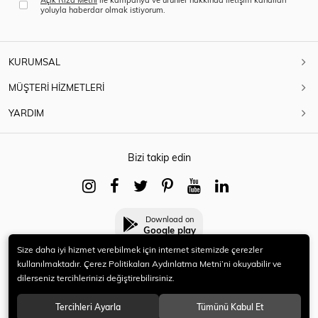
yoluyla haberdar olmak istiyorum.
KURUMSAL
MÜŞTERİ HİZMETLERİ
YARDIM
Bizi takip edin
Download on
Google play
Size daha iyi hizmet verebilmek için internet sitemizde çerezler
kullanılmaktadır. Çerez Politikaları Aydınlatma Metni’ni okuyabilir ve
dilerseniz tercihlerinizi değiştirebilirsiniz.
© 2021 HERYENİ. Tüm hakları saklıdır.
Tercihleri Ayarla
Tümünü Kabul Et