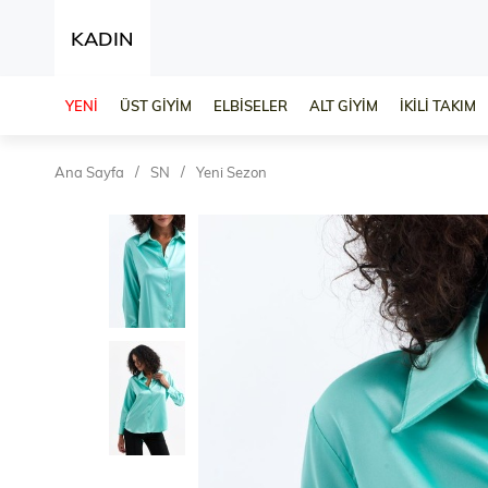
KADIN
YENİ
ÜST GİYİM
ELBİSELER
ALT GİYİM
İKİLİ TAKIM
Ana Sayfa
SN
Yeni Sezon