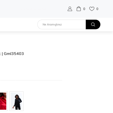
destek hattı:
0 532 452 02 68
0
0
k | Gml35403