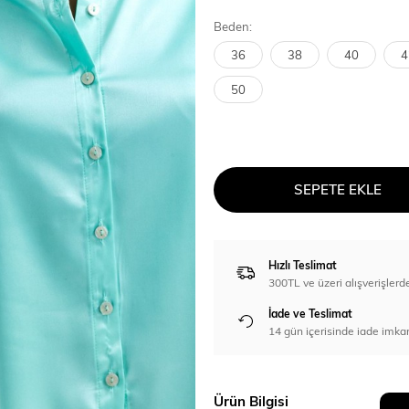
Beden:
36
38
40
4
50
SEPETE EKLE
Hızlı Teslimat
300TL ve üzeri alışverişl
İade ve Teslimat
14 gün içerisinde iade imka
Ürün Bilgisi