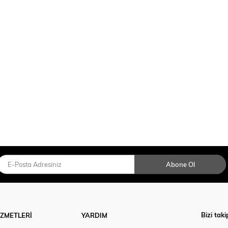
Abone Ol
Bizi taki
İZMETLERİ
YARDIM