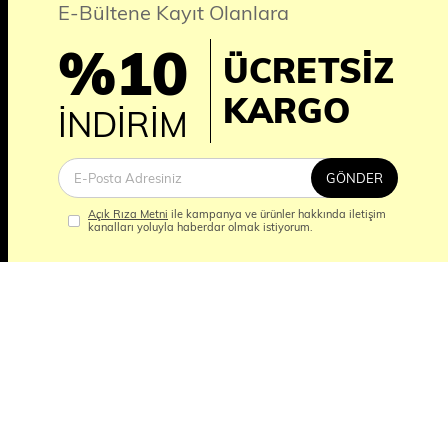
E-Bültene Kayıt Olanlara
%10
ÜCRETSİZ
İM
KARGO
İNDİRİM
GÖNDER
Açık Rıza Metni
ile kampanya ve ürünler hakkında iletişim
kanalları yoluyla haberdar olmak istiyorum.