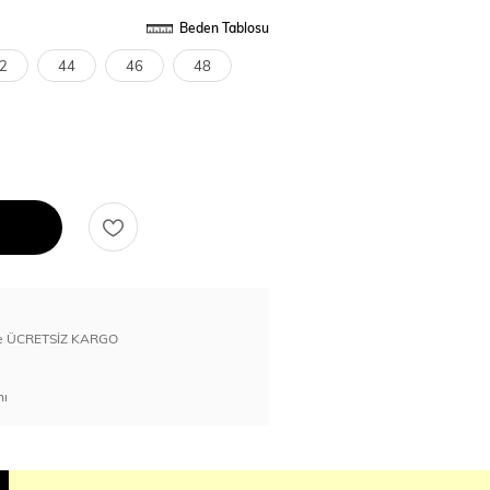
Beden Tablosu
2
44
46
48
erde ÜCRETSİZ KARGO
nı