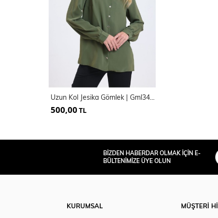
Uzun Kol Jesika Gömlek | Gml34794
500,00
TL
BİZDEN HABERDAR OLMAK İÇİN E-
BÜLTENİMİZE ÜYE OLUN
KURUMSAL
MÜŞTERİ H