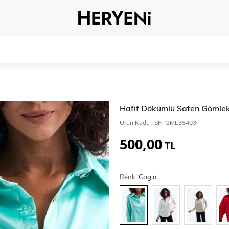
Whatsapp 
Hafif Dökümlü Saten Gömle
Ürün Kodu :
SN-GML35403
500,00
TL
Renk:
Cagla