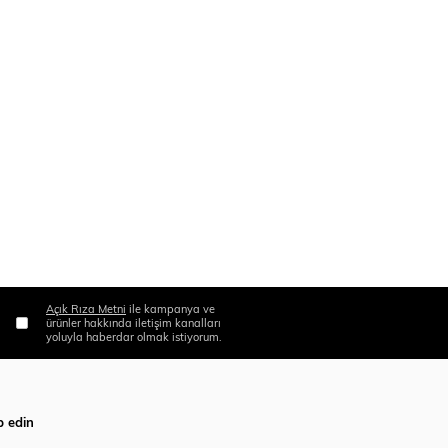
Açık Rıza Metni
ile kampanya ve
ürünler hakkında iletişim kanalları
yoluyla haberdar olmak istiyorum.
p edin