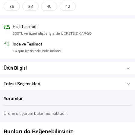
SPOR GİYİM
36
38
40
42
Hızlı Teslimat
300TL ve üzeri alışverişlerde ÜCRETSİZ KARGO
Eşofman Üstü
Sweatshirt
İade ve Teslimat
14 gün içerisinde iade imkanı
Ürün Bilgisi
Taksit Seçenekleri
Yorumlar
Ürüne ait yorum bulunmamaktadır.
Bunları da Beğenebilirsiniz