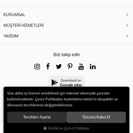
KURUMSAL
MÜŞTERİ HİZMETLERİ
YARDIM
Bizi takip edin
Download on
Google play
Size daha iyi hizmet verebilmek için internet sitemizde çerezler
kullanılmaktadır. Çerez Politikaları Aydınlatma Metni’ni okuyabilir ve
dilerseniz tercihlerinizi değiştirebilirsiniz.
© 2021 HERYENİ. Tüm hakları saklıdır.
Tercihleri Ayarla
Tümünü Kabul Et
Gizlilik ve Çerez Politikası
SEPETE EKLE