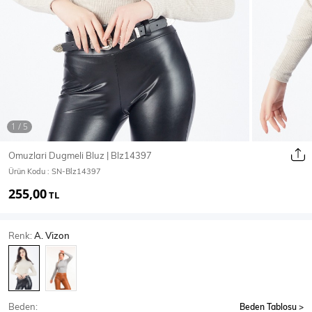
Ceket
Mont & Kaban
Yağmurluk
T-SHİRT & BLUZ
Omuzlari Dugmeli Bluz | Blz14397
Ürün Kodu :
SN-Blz14397
T-Shirt
Bluz
255,00
TL
BODY
Renk:
A. Vizon
Body
Atlet
Crop & Büstiyer
Beden:
Beden Tablosu