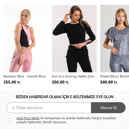
Büstiyer Bluz - Garnili Bluz | Blz31210
Kol Ucu Gümüş Halka Zincirli Scuba Krep Bluz
Payet Bluz | Blz3
255,00
350,00
500,00
TL
TL
TL
BİZDEN HABERDAR OLMAK İÇİN E-BÜLTENİMİZE ÜYE OLUN
Abone Ol
Açık Rıza Metni
ile kampanya ve ürünler hakkında iletişim kanalları
yoluyla haberdar olmak istiyorum.