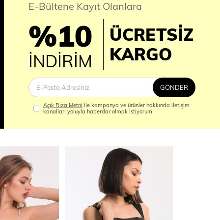
E-Bültene Kayıt Olanlara
%10
ÜCRETSİZ
İM
KARGO
İNDİRİM
GÖNDER
Açık Rıza Metni
ile kampanya ve ürünler hakkında iletişim
kanalları yoluyla haberdar olmak istiyorum.