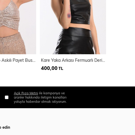
Astarli Croptop Askılı Payet Bustiyer | Bus32491
Kare Yaka Arkası Fermuarlı Deri Bustiyer | Bus34184
400,00
330,00
TL
TL
Açık Rıza Metni
ile kampanya ve
ürünler hakkında iletişim kanalları
yoluyla haberdar olmak istiyorum.
p edin