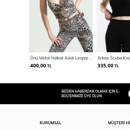
Önü Metal Halkalı Askılı Leopar Kadife Bustiyer | Bust34575
400,00
335,00
TL
TL
BİZDEN HABERDAR OLMAK İÇİN E-
BÜLTENİMİZE ÜYE OLUN
KURUMSAL
MÜŞTERİ H