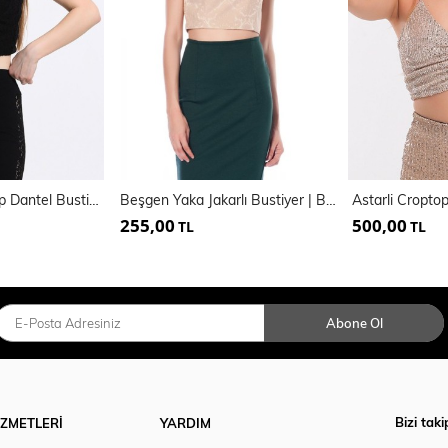
Arkası Scuba Krep Dantel Bustiyer | Bus33458
Beşgen Yaka Jakarlı Bustiyer | Blz13401
255,00
500,00
TL
TL
Abone Ol
Bizi taki
İZMETLERİ
YARDIM