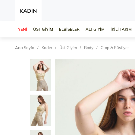
KADIN
YENİ
ÜST GİYİM
ELBİSELER
ALT GİYİM
İKİLİ TAKIM
Ana Sayfa
Kadın
Üst Giyim
Body
Crop & Büstiyer