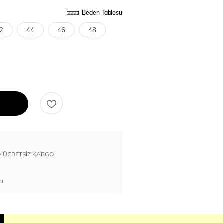
Beden Tablosu
2
44
46
48
erde ÜCRETSİZ KARGO
nı