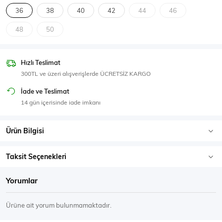
SPOR GİYİM
36
38
40
42
44
46
48
50
Hızlı Teslimat
Eşofman Üstü
Sweatshirt
300TL ve üzeri alışverişlerde ÜCRETSİZ KARGO
İade ve Teslimat
14 gün içerisinde iade imkanı
Ürün Bilgisi
Taksit Seçenekleri
Yorumlar
Ürüne ait yorum bulunmamaktadır.