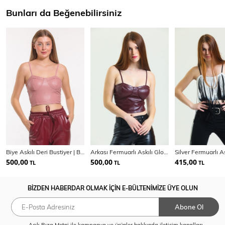
Bunları da Beğenebilirsiniz
Biye Askılı Deri Bustiyer | Bst32480
Arkası Fermuarlı Askılı Gloplu Suni Deri Bustiyer | Bust34603
500,00
500,00
415,00
TL
TL
TL
BİZDEN HABERDAR OLMAK İÇİN E-BÜLTENİMİZE ÜYE OLUN
Abone Ol
Açık Rıza Metni
ile kampanya ve ürünler hakkında iletişim kanalları