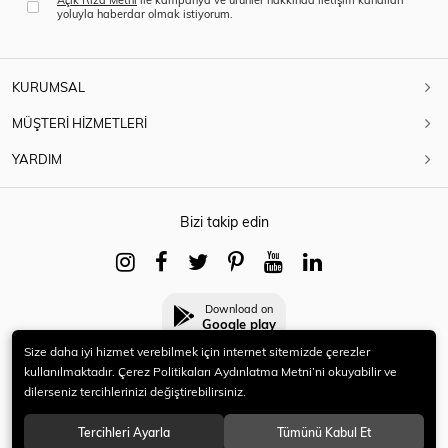
yoluyla haberdar olmak istiyorum.
KURUMSAL
MÜŞTERİ HİZMETLERİ
YARDIM
Bizi takip edin
Download on
Google play
Size daha iyi hizmet verebilmek için internet sitemizde çerezler
kullanılmaktadır. Çerez Politikaları Aydınlatma Metni’ni okuyabilir ve
dilerseniz tercihlerinizi değiştirebilirsiniz.
© 2021 HERYENİ. Tüm hakları saklıdır.
Tercihleri Ayarla
Tümünü Kabul Et