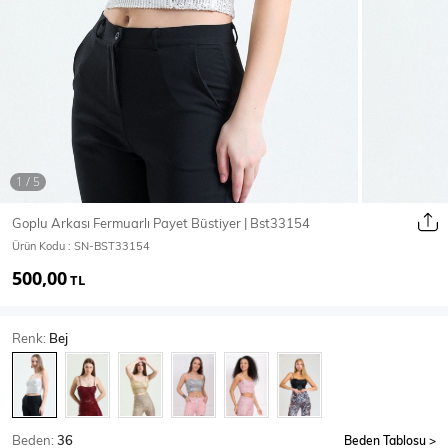
Ceket
Mont & Kaban
Yağmurluk
T-SHİRT & BLUZ
Goplu Arkası Fermuarlı Payet Büstiyer | Bst33154
Ürün Kodu :
SN-BST33154
T-Shirt
Bluz
500,00
TL
BODY
Renk:
Bej
Body
Atlet
Crop & Büstiyer
Beden:
36
Beden Tablosu