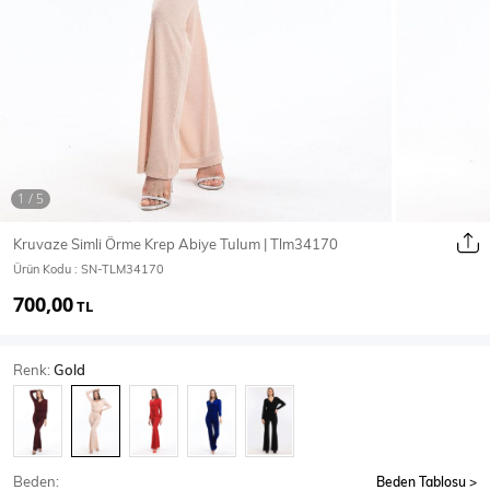
Ceket
Mont & Kaban
Yağmurluk
T-SHİRT & BLUZ
Kruvaze Simli Örme Krep Abiye Tulum | Tlm34170
Ürün Kodu :
SN-TLM34170
T-Shirt
Bluz
700,00
TL
BODY
Renk:
Gold
Body
Atlet
Crop & Büstiyer
Beden:
Beden Tablosu