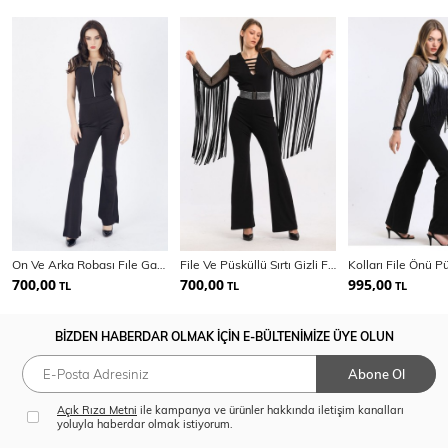
On Ve Arka Robası Fıle Garnılı Onden Fermuarlı Tulum
File Ve Püsküllü Sırtı Gizli Fermuarlı Dalgıç Kemersiz Tulum | Tlm34162
700,00
700,00
995,00
TL
TL
TL
BİZDEN HABERDAR OLMAK İÇİN E-BÜLTENİMİZE ÜYE OLUN
Abone Ol
Açık Rıza Metni
ile kampanya ve ürünler hakkında iletişim kanalları
yoluyla haberdar olmak istiyorum.