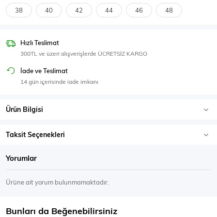
SPOR GİYİM
38
40
42
44
46
48
Hızlı Teslimat
300TL ve üzeri alışverişlerde ÜCRETSİZ KARGO
Eşofman Üstü
Sweatshirt
İade ve Teslimat
14 gün içerisinde iade imkanı
Ürün Bilgisi
Taksit Seçenekleri
Yorumlar
Ürüne ait yorum bulunmamaktadır.
Bunları da Beğenebilirsiniz