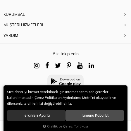
KURUMSAL
MÜŞTERİ HİZMETLERİ
YARDIM
Bizi takip edin
Download on
Google play
Size daha iyi hizmet verebilmek için internet sitemizde çerezler
kullanılmaktadır. Çerez Politikaları Aydınlatma Metni’ni okuyabilir ve
dilerseniz tercihlerinizi değiştirebilirsiniz.
© 2021 HERYENİ. Tüm hakları saklıdır.
Tercihleri Ayarla
Tümünü Kabul Et
Gizlilik ve Çerez Politikası
SEPETE EKLE