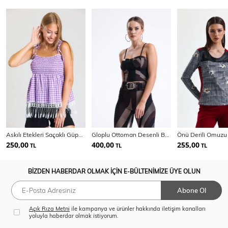
Askılı Etekleri Saçaklı Güpür Gofre Bluz |Blz33496
Gloplu Ottoman Desenli Büstiyer | Bust35241
250,00
400,00
255,00
TL
TL
TL
BİZDEN HABERDAR OLMAK İÇİN E-BÜLTENİMİZE ÜYE OLUN
Abone Ol
Açık Rıza Metni
ile kampanya ve ürünler hakkında iletişim kanalları
yoluyla haberdar olmak istiyorum.