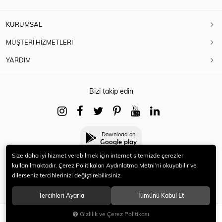
KURUMSAL
MÜŞTERİ HİZMETLERİ
YARDIM
Bizi takip edin
Download on
Google play
Size daha iyi hizmet verebilmek için internet sitemizde çerezler
kullanılmaktadır. Çerez Politikaları Aydınlatma Metni’ni okuyabilir ve
dilerseniz tercihlerinizi değiştirebilirsiniz.
© 2021 HERYENİ. Tüm hakları saklıdır.
Tercihleri Ayarla
Tümünü Kabul Et
Gizlilik ve Çerez Politikası
SEPETE EKLE