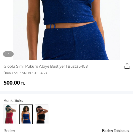
Ceket
Mont & Kaban
Yağmurluk
T-SHİRT & BLUZ
Gloplu Simli Pukuro Abiye Büstiyer | Bust35453
Ürün Kodu :
SN-BUST35453
T-Shirt
Bluz
500,00
TL
BODY
Renk:
Saks
Body
Atlet
Crop & Büstiyer
Beden:
Beden Tablosu