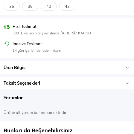
SPOR GİYİM
36
38
40
42
Hızlı Teslimat
300TL ve üzeri alışverişlerde ÜCRETSİZ KARGO
Eşofman Üstü
Sweatshirt
İade ve Teslimat
14 gün içerisinde iade imkanı
Ürün Bilgisi
Taksit Seçenekleri
Yorumlar
Ürüne ait yorum bulunmamaktadır.
Bunları da Beğenebilirsiniz