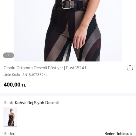
Ceket
Mont & Kaban
Yağmurluk
T-SHİRT & BLUZ
Gloplu Ottoman Desenli Büstiyer | Bust35241
Ürün Kodu :
SN-BUST35241
T-Shirt
Bluz
400,00
TL
BODY
Renk:
Kahve Bej Siyah Desenli
Body
Atlet
Crop & Büstiyer
Beden:
Beden Tablosu