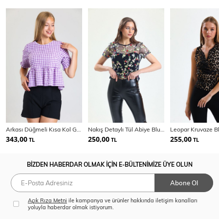
Arkası Düğmeli Kısa Kol Gofre Bluz | Blz33494
Nakış Detaylı Tül Abiye Bluz | Blz34327
Leopar Kruvaze B
343,00
250,00
255,00
TL
TL
TL
BİZDEN HABERDAR OLMAK İÇİN E-BÜLTENİMİZE ÜYE OLUN
Abone Ol
Açık Rıza Metni
ile kampanya ve ürünler hakkında iletişim kanalları
yoluyla haberdar olmak istiyorum.