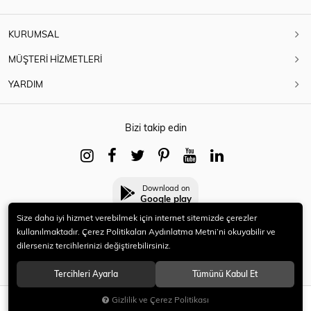
KURUMSAL
MÜŞTERİ HİZMETLERİ
YARDIM
Bizi takip edin
Download on
Google play
Size daha iyi hizmet verebilmek için internet sitemizde çerezler
kullanılmaktadır. Çerez Politikaları Aydınlatma Metni’ni okuyabilir ve
dilerseniz tercihlerinizi değiştirebilirsiniz.
© 2021 HERYENİ. Tüm hakları saklıdır.
Tercihleri Ayarla
Tümünü Kabul Et
Gizlilik ve Çerez Politikası
SEPETE EKLE