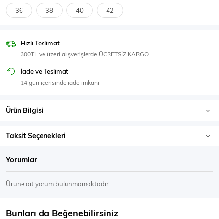
SPOR GİYİM
36
38
40
42
Hızlı Teslimat
300TL ve üzeri alışverişlerde ÜCRETSİZ KARGO
Eşofman Üstü
Sweatshirt
İade ve Teslimat
14 gün içerisinde iade imkanı
Ürün Bilgisi
Taksit Seçenekleri
Yorumlar
Ürüne ait yorum bulunmamaktadır.
Bunları da Beğenebilirsiniz