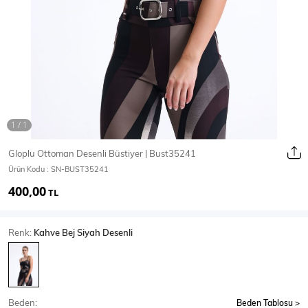
Ceket
Mont & Kaban
Yağmurluk
T-SHİRT & BLUZ
Gloplu Ottoman Desenli Büstiyer | Bust35241
Ürün Kodu :
SN-BUST35241
T-Shirt
Bluz
400,00
TL
BODY
Renk:
Kahve Bej Siyah Desenli
Body
Atlet
Crop & Büstiyer
Beden:
Beden Tablosu