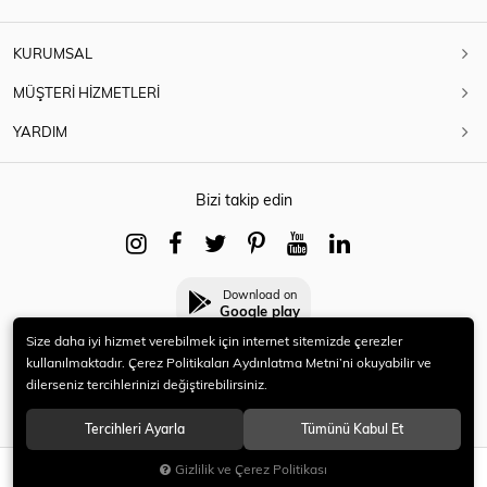
KURUMSAL
MÜŞTERİ HİZMETLERİ
YARDIM
Bizi takip edin
Download on
Google play
Size daha iyi hizmet verebilmek için internet sitemizde çerezler
kullanılmaktadır. Çerez Politikaları Aydınlatma Metni’ni okuyabilir ve
dilerseniz tercihlerinizi değiştirebilirsiniz.
© 2021 HERYENİ. Tüm hakları saklıdır.
Tercihleri Ayarla
Tümünü Kabul Et
Gizlilik ve Çerez Politikası
SEPETE EKLE