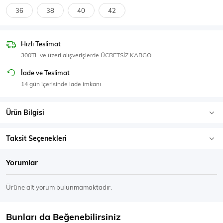
SPOR GİYİM
36
38
40
42
Hızlı Teslimat
300TL ve üzeri alışverişlerde ÜCRETSİZ KARGO
Eşofman Üstü
Sweatshirt
İade ve Teslimat
14 gün içerisinde iade imkanı
Ürün Bilgisi
Taksit Seçenekleri
Yorumlar
Ürüne ait yorum bulunmamaktadır.
Bunları da Beğenebilirsiniz