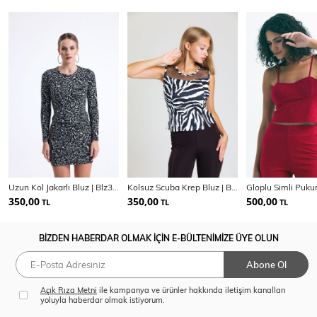
Uzun Kol Jakarlı Bluz | Blz35200
Kolsuz Scuba Krep Bluz | Blz34333
350,00
350,00
500,00
TL
TL
TL
BİZDEN HABERDAR OLMAK İÇİN E-BÜLTENİMİZE ÜYE OLUN
Abone Ol
Açık Rıza Metni
ile kampanya ve ürünler hakkında iletişim kanalları
yoluyla haberdar olmak istiyorum.