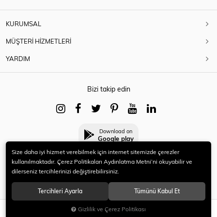
KURUMSAL
MÜŞTERİ HİZMETLERİ
YARDIM
Bizi takip edin
Download on
Google play
Size daha iyi hizmet verebilmek için internet sitemizde çerezler
kullanılmaktadır. Çerez Politikaları Aydınlatma Metni’ni okuyabilir ve
dilerseniz tercihlerinizi değiştirebilirsiniz.
© 2021 HERYENİ. Tüm hakları saklıdır.
Tercihleri Ayarla
Tümünü Kabul Et
Gizlilik ve Çerez Politikası
SEPETE EKLE