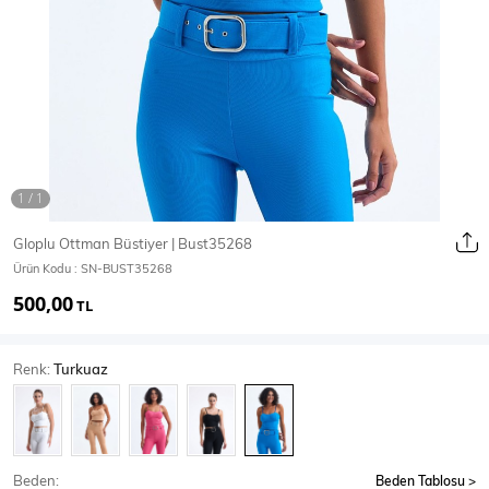
Ceket
Mont & Kaban
Yağmurluk
T-SHİRT & BLUZ
Gloplu Ottman Büstiyer | Bust35268
Ürün Kodu :
SN-BUST35268
T-Shirt
Bluz
500,00
TL
BODY
Renk:
Turkuaz
Body
Atlet
Crop & Büstiyer
Beden:
Beden Tablosu