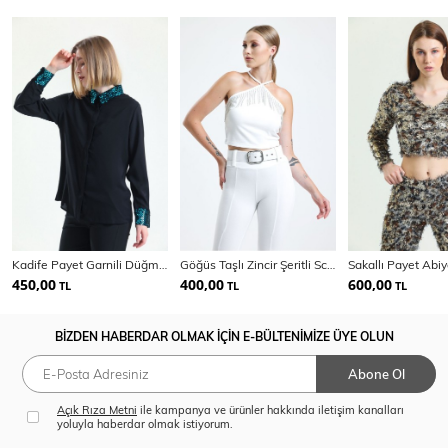
Kadife Payet Garnili Düğmeli Jesika Gömlek | Gml34515
Göğüs Taşlı Zincir Şeritli Scuba Krep Bluz | Blz34824
450,00
400,00
600,00
TL
TL
TL
BİZDEN HABERDAR OLMAK İÇİN E-BÜLTENİMİZE ÜYE OLUN
Abone Ol
Açık Rıza Metni
ile kampanya ve ürünler hakkında iletişim kanalları
yoluyla haberdar olmak istiyorum.