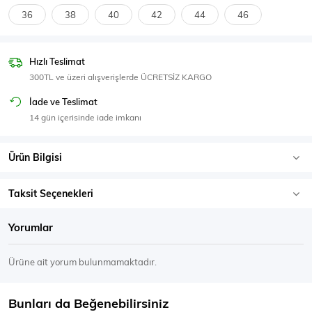
SPOR GİYİM
36
38
40
42
44
46
Hızlı Teslimat
300TL ve üzeri alışverişlerde ÜCRETSİZ KARGO
Eşofman Üstü
Sweatshirt
İade ve Teslimat
14 gün içerisinde iade imkanı
Ürün Bilgisi
Taksit Seçenekleri
Yorumlar
Ürüne ait yorum bulunmamaktadır.
Bunları da Beğenebilirsiniz