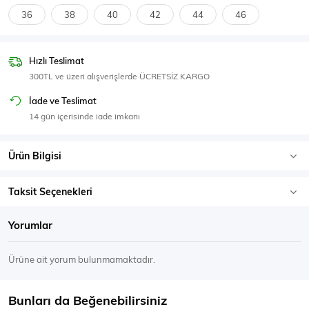
SPOR GİYİM
36
38
40
42
44
46
Hızlı Teslimat
300TL ve üzeri alışverişlerde ÜCRETSİZ KARGO
Eşofman Üstü
Sweatshirt
İade ve Teslimat
14 gün içerisinde iade imkanı
Ürün Bilgisi
Taksit Seçenekleri
Yorumlar
Ürüne ait yorum bulunmamaktadır.
Bunları da Beğenebilirsiniz