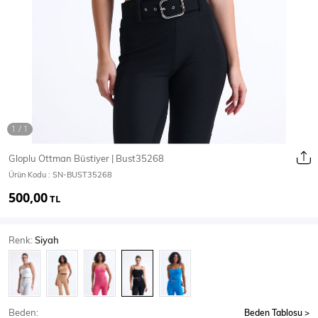
Ceket
Mont & Kaban
Yağmurluk
T-SHİRT & BLUZ
Gloplu Ottman Büstiyer | Bust35268
Ürün Kodu :
SN-BUST35268
T-Shirt
Bluz
500,00
TL
BODY
Renk:
Siyah
Body
Atlet
Crop & Büstiyer
Beden:
Beden Tablosu