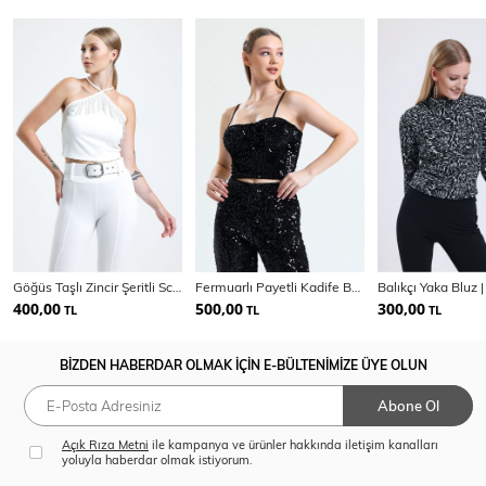
Göğüs Taşlı Zincir Şeritli Scuba Krep Bluz | Blz34824
Fermuarlı Payetli Kadife Büstiyer | Bus34034
Balıkçı Yaka Bluz 
400,00
500,00
300,00
TL
TL
TL
BİZDEN HABERDAR OLMAK İÇİN E-BÜLTENİMİZE ÜYE OLUN
Abone Ol
Açık Rıza Metni
ile kampanya ve ürünler hakkında iletişim kanalları
yoluyla haberdar olmak istiyorum.