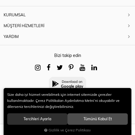
KURUMSAL
MÜŞTERİ HİZMETLERİ
YARDIM
Bizi takip edin
Download on
Google play
Size daha iyi hizmet verebilmek için internet sitemizde çerezler
kullanılmaktadır. Çerez Politikaları Aydınlatma Metni’ni okuyabilir ve
dilerseniz tercihlerinizi değiştirebilirsiniz.
© 2021 HERYENİ. Tüm hakları saklıdır.
Tercihleri Ayarla
Tümünü Kabul Et
Gizlilik ve Çerez Politikası
SEPETE EKLE