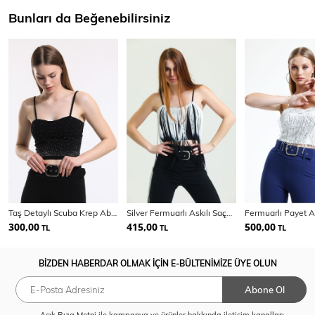
Bunları da Beğenebilirsiniz
Taş Detaylı Scuba Krep Abiye Büstiyer Bus33438Ts
Silver Fermuarlı Askılı Saçaklı Scuba Krep Bustiyer | Bust34618
300,00
415,00
500,00
TL
TL
TL
BİZDEN HABERDAR OLMAK İÇİN E-BÜLTENİMİZE ÜYE OLUN
Abone Ol
Açık Rıza Metni
ile kampanya ve ürünler hakkında iletişim kanalları