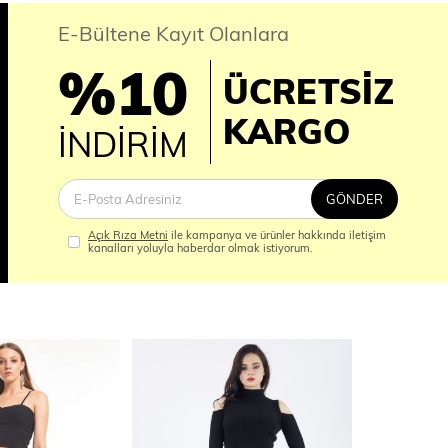
E-Bültene Kayıt Olanlara
%10
ÜCRETSİZ
İM
KARGO
İNDİRİM
GÖNDER
Açık Rıza Metni
ile kampanya ve ürünler hakkında iletişim
kanalları yoluyla haberdar olmak istiyorum.