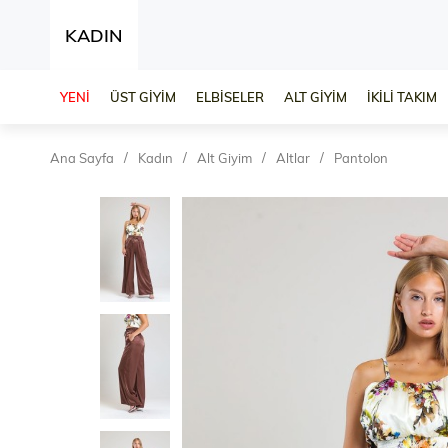
KADIN
YENİ
ÜST GİYİM
ELBİSELER
ALT GİYİM
İKİLİ TAKIM
Ana Sayfa
Kadın
Alt Giyim
Altlar
Pantolon