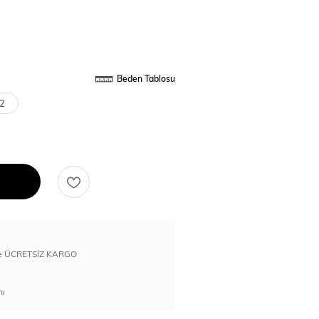
Beden Tablosu
2
erde ÜCRETSİZ KARGO
nı