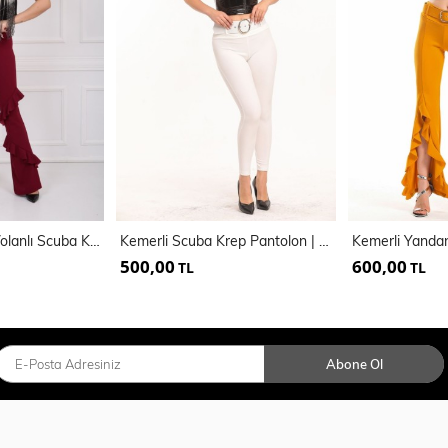
Kemerli Önler 2 Volanlı Scuba Krep Pantolon
Kemerli Scuba Krep Pantolon | Pnt33395
500,00
600,00
TL
TL
Abone Ol