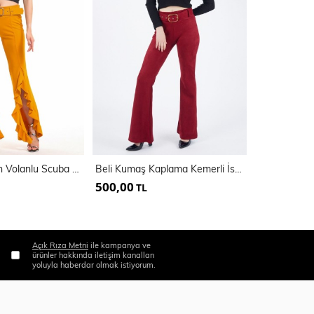
Kemerli Yandan Volanlu Scuba Krep Pantolon_Pnt33381
Beli Kumaş Kaplama Kemerli İspanyol Paça Süet | Pnt32574
500,00
450,00
TL
TL
Açık Rıza Metni
ile kampanya ve
ürünler hakkında iletişim kanalları
yoluyla haberdar olmak istiyorum.