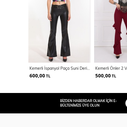
Kemerli İspanyol Paça Suni Deri Pantolon PNT33313
600,00
500,00
TL
TL
BİZDEN HABERDAR OLMAK İÇİN E-
BÜLTENİMİZE ÜYE OLUN