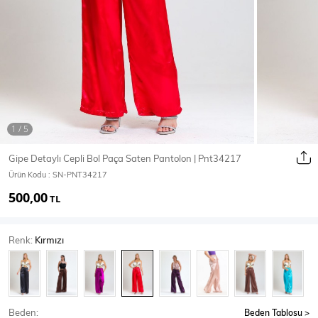
Ceket
Mont & Kaban
Yağmurluk
T-SHİRT & BLUZ
Gipe Detaylı Cepli Bol Paça Saten Pantolon | Pnt34217
Ürün Kodu :
SN-PNT34217
T-Shirt
Bluz
500,00
TL
BODY
Renk:
Kırmızı
Body
Atlet
Crop & Büstiyer
Beden:
Beden Tablosu