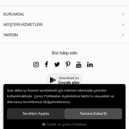
KURUMSAL
MÜŞTERİ HİZMETLERİ
YARDIM
Bizi takip edin
Download on
Google play
Size daha iyi hizmet verebilmek için internet sitemizde çerezler
kullanılmaktadır. Çerez Politikaları Aydınlatma Metni’ni okuyabilir ve
dilerseniz tercihlerinizi değiştirebilirsiniz.
© 2021 HERYENİ. Tüm hakları saklıdır.
Tercihleri Ayarla
Tümünü Kabul Et
Gizlilik ve Çerez Politikası
SEPETE EKLE