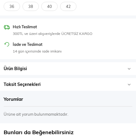
SPOR GİYİM
36
38
40
42
Hızlı Teslimat
300TL ve üzeri alışverişlerde ÜCRETSİZ KARGO
Eşofman Üstü
Sweatshirt
İade ve Teslimat
14 gün içerisinde iade imkanı
Ürün Bilgisi
Taksit Seçenekleri
Yorumlar
Ürüne ait yorum bulunmamaktadır.
Bunları da Beğenebilirsiniz