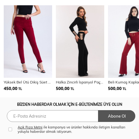
Yüksek Bel Ütü Dikiş Süet Pantolon | Pnt31760
Halka Zincirli İspanyol Paça Scuba Krep Pantolon
450,00
500,00
500,00
TL
TL
TL
BİZDEN HABERDAR OLMAK İÇİN E-BÜLTENİMİZE ÜYE OLUN
Abone Ol
Açık Rıza Metni
ile kampanya ve ürünler hakkında iletişim kanalları
yoluyla haberdar olmak istiyorum.