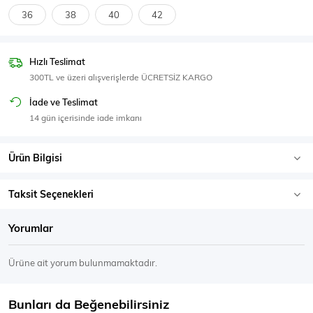
SPOR GİYİM
36
38
40
42
Hızlı Teslimat
300TL ve üzeri alışverişlerde ÜCRETSİZ KARGO
Eşofman Üstü
Sweatshirt
İade ve Teslimat
14 gün içerisinde iade imkanı
Ürün Bilgisi
Taksit Seçenekleri
Yorumlar
Ürüne ait yorum bulunmamaktadır.
Bunları da Beğenebilirsiniz