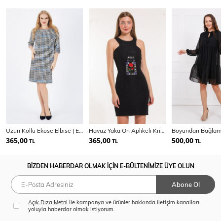
Uzun Kollu Ekose Elbise | Elb32153
Havuz Yaka On Aplikeli Krinkil Kosuz Elbise
365,00
365,00
500,00
TL
TL
TL
BİZDEN HABERDAR OLMAK İÇİN E-BÜLTENİMİZE ÜYE OLUN
Abone Ol
Açık Rıza Metni
ile kampanya ve ürünler hakkında iletişim kanalları
yoluyla haberdar olmak istiyorum.