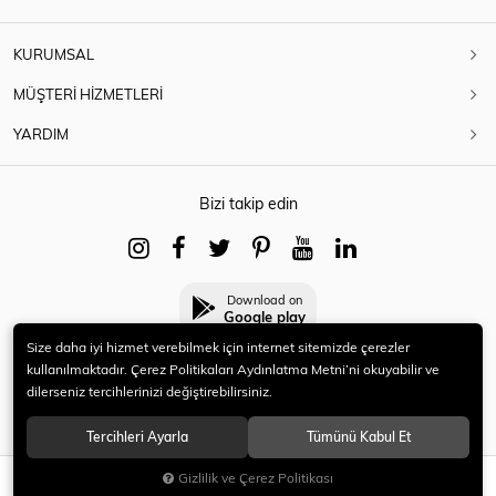
KURUMSAL
MÜŞTERİ HİZMETLERİ
YARDIM
Bizi takip edin
Download on
Google play
Size daha iyi hizmet verebilmek için internet sitemizde çerezler
kullanılmaktadır. Çerez Politikaları Aydınlatma Metni’ni okuyabilir ve
dilerseniz tercihlerinizi değiştirebilirsiniz.
© 2021 HERYENİ. Tüm hakları saklıdır.
Tercihleri Ayarla
Tümünü Kabul Et
Gizlilik ve Çerez Politikası
SEPETE EKLE