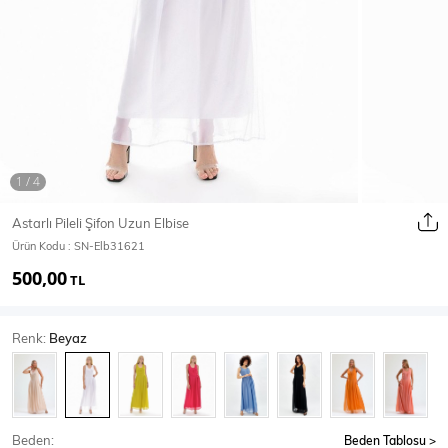
Ceket
Mont & Kaban
Yağmurluk
T-SHİRT & BLUZ
Astarlı Pileli Şifon Uzun Elbise
Ürün Kodu :
SN-Elb31621
T-Shirt
Bluz
500,00
TL
BODY
Renk:
Beyaz
Body
Atlet
Crop & Büstiyer
Beden:
Beden Tablosu