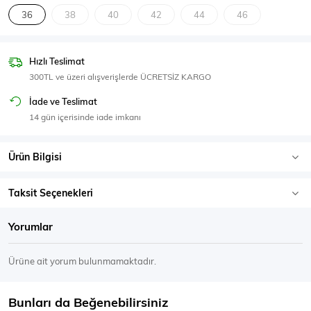
SPOR GİYİM
36
38
40
42
44
46
Hızlı Teslimat
300TL ve üzeri alışverişlerde ÜCRETSİZ KARGO
Eşofman Üstü
Sweatshirt
İade ve Teslimat
14 gün içerisinde iade imkanı
Ürün Bilgisi
Taksit Seçenekleri
Yorumlar
Ürüne ait yorum bulunmamaktadır.
Bunları da Beğenebilirsiniz