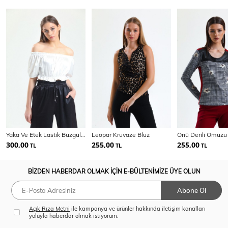
Yaka Ve Etek Lastik Büzgülü Kolağzı Lastikli Saten Bluz | Blz34216
Leopar Kruvaze Bluz
300,00
255,00
255,00
TL
TL
TL
BİZDEN HABERDAR OLMAK İÇİN E-BÜLTENİMİZE ÜYE OLUN
Abone Ol
Açık Rıza Metni
ile kampanya ve ürünler hakkında iletişim kanalları
yoluyla haberdar olmak istiyorum.