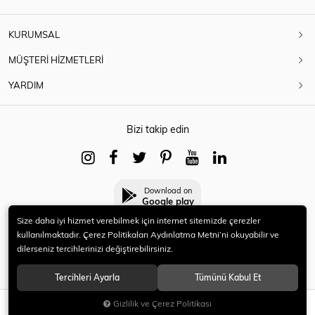
KURUMSAL
MÜŞTERİ HİZMETLERİ
YARDIM
Bizi takip edin
Download on
Google play
Size daha iyi hizmet verebilmek için internet sitemizde çerezler
kullanılmaktadır. Çerez Politikaları Aydınlatma Metni’ni okuyabilir ve
dilerseniz tercihlerinizi değiştirebilirsiniz.
© 2021 HERYENİ. Tüm hakları saklıdır.
Tercihleri Ayarla
Tümünü Kabul Et
Gizlilik ve Çerez Politikası
SEPETE EKLE