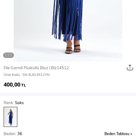
Ceket
Mont & Kaban
Yağmurluk
T-SHİRT & BLUZ
File Garnili Püsküllü Bluz | Blz14512
Ürün Kodu :
SN-ELB14512YN
T-Shirt
Bluz
400,00
TL
BODY
Renk:
Saks
Body
Atlet
Crop & Büstiyer
Beden:
36
Beden Tablosu