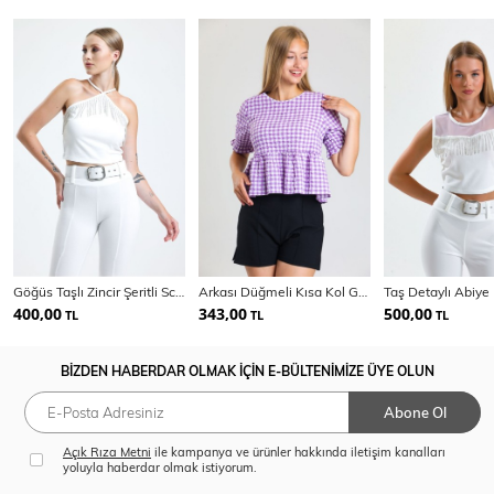
Göğüs Taşlı Zincir Şeritli Scuba Krep Bluz | Blz34824
Arkası Düğmeli Kısa Kol Gofre Bluz | Blz33494
400,00
343,00
500,00
TL
TL
TL
BİZDEN HABERDAR OLMAK İÇİN E-BÜLTENİMİZE ÜYE OLUN
Abone Ol
Açık Rıza Metni
ile kampanya ve ürünler hakkında iletişim kanalları
yoluyla haberdar olmak istiyorum.