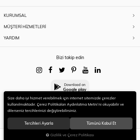
KURUMSAL
MÜŞTERİ HİZMETLERİ
YARDIM
Bizi takip edin
Download on
Google play
Size daha iyi hizmet verebilmek için internet sitemizde çerezler
kullanılmaktadır. Çerez Politikaları Aydınlatma Metni’ni okuyabilir ve
dilerseniz tercihlerinizi değiştirebilirsiniz.
© 2021 HERYENİ. Tüm hakları saklıdır.
Tercihleri Ayarla
Tümünü Kabul Et
Gizlilik ve Çerez Politikası
SEPETE EKLE