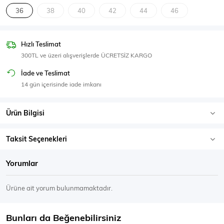
SPOR GİYİM
36
38
40
42
44
46
Hızlı Teslimat
300TL ve üzeri alışverişlerde ÜCRETSİZ KARGO
Eşofman Üstü
Sweatshirt
İade ve Teslimat
14 gün içerisinde iade imkanı
Ürün Bilgisi
Taksit Seçenekleri
Yorumlar
Ürüne ait yorum bulunmamaktadır.
Bunları da Beğenebilirsiniz