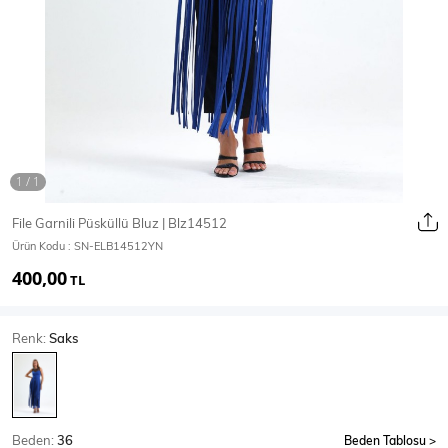
Ceket
Mont & Kaban
Yağmurluk
T-SHİRT & BLUZ
File Garnili Püsküllü Bluz | Blz14512
Ürün Kodu :
SN-ELB14512YN
T-Shirt
Bluz
400,00
TL
BODY
Renk:
Saks
Body
Atlet
Crop & Büstiyer
Beden:
36
Beden Tablosu