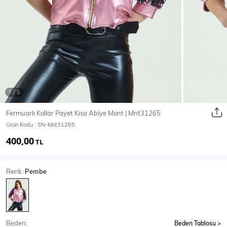
Ceket
Mont & Kaban
Yağmurluk
T-SHİRT & BLUZ
Fermuarlı Kollar Payet Kısa Abiye Mont | Mnt31265
Ürün Kodu :
SN-Mnt31265
T-Shirt
Bluz
400,00
TL
BODY
Renk:
Pembe
Body
Atlet
Crop & Büstiyer
Beden:
Beden Tablosu