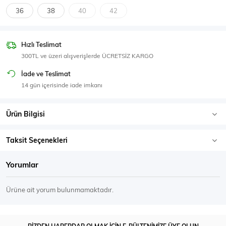
SPOR GİYİM
36
38
40
42
Hızlı Teslimat
300TL ve üzeri alışverişlerde ÜCRETSİZ KARGO
Eşofman Üstü
Sweatshirt
İade ve Teslimat
14 gün içerisinde iade imkanı
Ürün Bilgisi
Taksit Seçenekleri
Yorumlar
Ürüne ait yorum bulunmamaktadır.