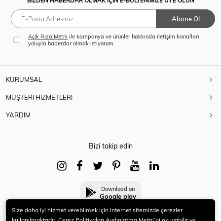
BİZDEN HABERDAR OLMAK İÇİN E-BÜLTENİMİZE ÜYE OLUN
Abone Ol
Açık Rıza Metni
ile kampanya ve ürünler hakkında iletişim kanalları
yoluyla haberdar olmak istiyorum.
KURUMSAL
MÜŞTERİ HİZMETLERİ
YARDIM
Bizi takip edin
Download on
Google play
Size daha iyi hizmet verebilmek için internet sitemizde çerezler
kullanılmaktadır. Çerez Politikaları Aydınlatma Metni’ni okuyabilir ve