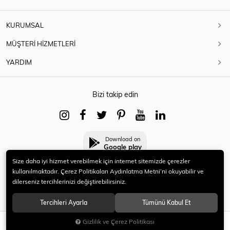
KURUMSAL
MÜŞTERİ HİZMETLERİ
YARDIM
Bizi takip edin
Download on
Google play
Size daha iyi hizmet verebilmek için internet sitemizde çerezler
kullanılmaktadır. Çerez Politikaları Aydınlatma Metni’ni okuyabilir ve
dilerseniz tercihlerinizi değiştirebilirsiniz.
© 2021 HERYENİ. Tüm hakları saklıdır.
Tercihleri Ayarla
Tümünü Kabul Et
Gizlilik ve Çerez Politikası
SEPETE EKLE