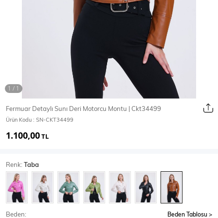
Ceket
Mont & Kaban
Yağmurluk
T-SHİRT & BLUZ
Fermuar Detaylı Sunı Deri Motorcu Montu | Ckt34499
Ürün Kodu :
SN-CKT34499
T-Shirt
Bluz
1.100,00
TL
BODY
Renk:
Taba
Body
Atlet
Crop & Büstiyer
Beden:
Beden Tablosu