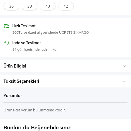
SPOR GİYİM
36
38
40
42
Hızlı Teslimat
300TL ve üzeri alışverişlerde ÜCRETSİZ KARGO
Eşofman Üstü
Sweatshirt
İade ve Teslimat
14 gün içerisinde iade imkanı
Ürün Bilgisi
Taksit Seçenekleri
Yorumlar
Ürüne ait yorum bulunmamaktadır.
Bunları da Beğenebilirsiniz