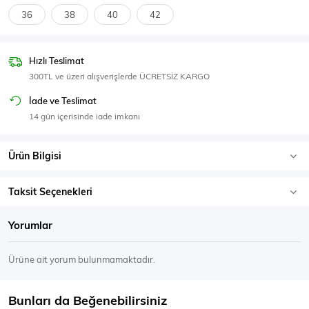
SPOR GİYİM
36
38
40
42
Hızlı Teslimat
300TL ve üzeri alışverişlerde ÜCRETSİZ KARGO
Eşofman Üstü
Sweatshirt
İade ve Teslimat
14 gün içerisinde iade imkanı
Ürün Bilgisi
Taksit Seçenekleri
Yorumlar
Ürüne ait yorum bulunmamaktadır.
Bunları da Beğenebilirsiniz