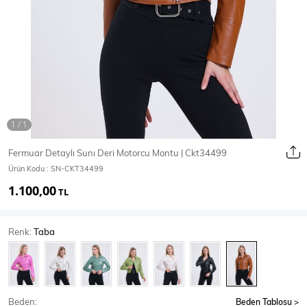
Ceket
Mont & Kaban
Yağmurluk
T-SHİRT & BLUZ
Fermuar Detaylı Sunı Deri Motorcu Montu | Ckt34499
Ürün Kodu :
SN-CKT34499
T-Shirt
Bluz
1.100,00
TL
BODY
Renk:
Taba
Body
Atlet
Crop & Büstiyer
Beden:
Beden Tablosu