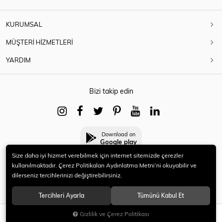
KURUMSAL
MÜŞTERİ HİZMETLERİ
YARDIM
Bizi takip edin
Download on
Google play
Size daha iyi hizmet verebilmek için internet sitemizde çerezler
kullanılmaktadır. Çerez Politikaları Aydınlatma Metni’ni okuyabilir ve
dilerseniz tercihlerinizi değiştirebilirsiniz.
© 2021 HERYENİ. Tüm hakları saklıdır.
Tercihleri Ayarla
Tümünü Kabul Et
Gizlilik ve Çerez Politikası
SEPETE EKLE