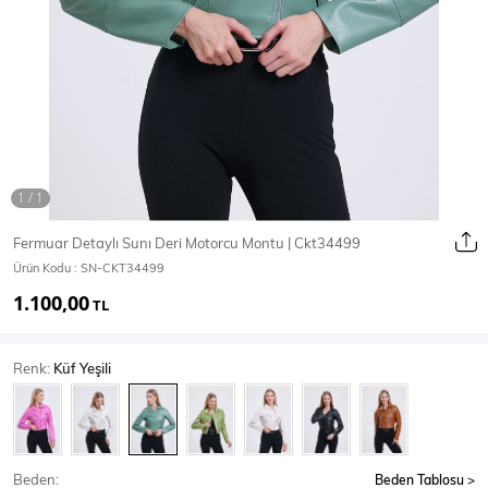
Ceket
Mont & Kaban
Yağmurluk
T-SHİRT & BLUZ
Fermuar Detaylı Sunı Deri Motorcu Montu | Ckt34499
Ürün Kodu :
SN-CKT34499
T-Shirt
Bluz
1.100,00
TL
BODY
Renk:
Küf Yeşili
Body
Atlet
Crop & Büstiyer
Beden:
Beden Tablosu