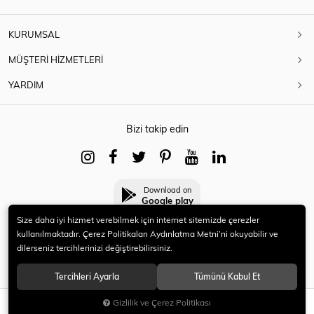
KURUMSAL
MÜŞTERİ HİZMETLERİ
YARDIM
Bizi takip edin
Download on
Google play
Size daha iyi hizmet verebilmek için internet sitemizde çerezler
kullanılmaktadır. Çerez Politikaları Aydınlatma Metni’ni okuyabilir ve
dilerseniz tercihlerinizi değiştirebilirsiniz.
© 2021 HERYENİ. Tüm hakları saklıdır.
Tercihleri Ayarla
Tümünü Kabul Et
Gizlilik ve Çerez Politikası
SEPETE EKLE