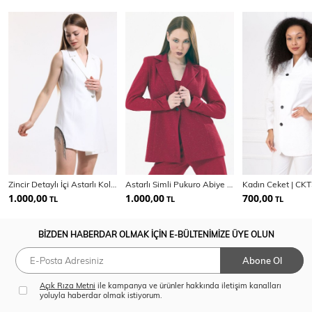
Zincir Detaylı İçi Astarlı Kolsuz Hürrem Ceket | Ckt34314
Astarlı Simli Pukuro Abiye Ceket | Ckt35406
Kadın Ceket | CK
1.000,00
1.000,00
700,00
TL
TL
TL
BİZDEN HABERDAR OLMAK İÇİN E-BÜLTENİMİZE ÜYE OLUN
Abone Ol
Açık Rıza Metni
ile kampanya ve ürünler hakkında iletişim kanalları
yoluyla haberdar olmak istiyorum.