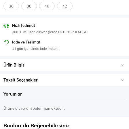
SPOR GİYİM
36
38
40
42
Hızlı Teslimat
300TL ve üzeri alışverişlerde ÜCRETSİZ KARGO
Eşofman Üstü
Sweatshirt
İade ve Teslimat
14 gün içerisinde iade imkanı
Ürün Bilgisi
Taksit Seçenekleri
Yorumlar
Ürüne ait yorum bulunmamaktadır.
Bunları da Beğenebilirsiniz