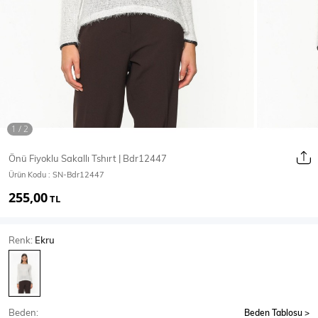
Ceket
Mont & Kaban
Yağmurluk
T-SHİRT & BLUZ
Önü Fiyoklu Sakallı Tshırt | Bdr12447
Ürün Kodu :
SN-Bdr12447
T-Shirt
Bluz
255,00
TL
BODY
Renk:
Ekru
Body
Atlet
Crop & Büstiyer
Beden:
Beden Tablosu