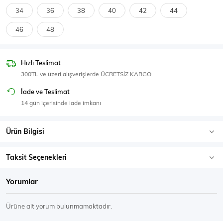
SPOR GİYİM
34
36
38
40
42
44
46
48
Hızlı Teslimat
Eşofman Üstü
Sweatshirt
300TL ve üzeri alışverişlerde ÜCRETSİZ KARGO
İade ve Teslimat
14 gün içerisinde iade imkanı
Ürün Bilgisi
Taksit Seçenekleri
Yorumlar
Ürüne ait yorum bulunmamaktadır.