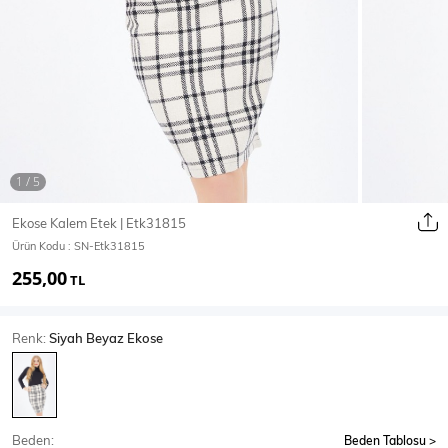
Ceket
Mont & Kaban
Yağmurluk
T-SHİRT & BLUZ
Ekose Kalem Etek | Etk31815
Ürün Kodu :
SN-Etk31815
T-Shirt
Bluz
255,00
TL
BODY
Renk:
Siyah Beyaz Ekose
Body
Atlet
Crop & Büstiyer
Beden:
Beden Tablosu