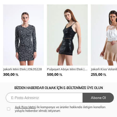
Jakarlı Mini Etek | Etk35228
Pulpayet Abiye Mini Etek | Etk32287
300,00
500,00
255,00
TL
TL
TL
BİZDEN HABERDAR OLMAK İÇİN E-BÜLTENİMİZE ÜYE OLUN
Abone Ol
Açık Rıza Metni
ile kampanya ve ürünler hakkında iletişim kanalları
yoluyla haberdar olmak istiyorum.