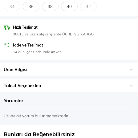
SPOR GİYİM
34
36
38
40
42
Hızlı Teslimat
300TL ve üzeri alışverişlerde ÜCRETSİZ KARGO
Eşofman Üstü
Sweatshirt
İade ve Teslimat
14 gün içerisinde iade imkanı
Ürün Bilgisi
Taksit Seçenekleri
Yorumlar
Ürüne ait yorum bulunmamaktadır.
Bunları da Beğenebilirsiniz