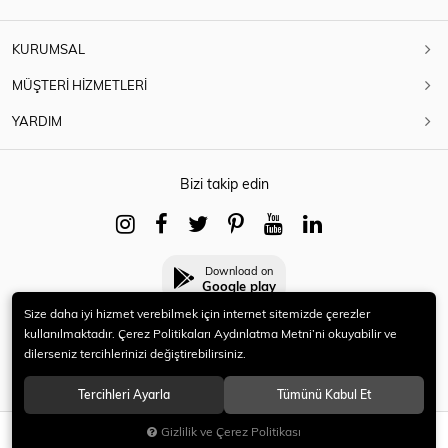
KURUMSAL
MÜŞTERİ HİZMETLERİ
YARDIM
Bizi takip edin
Download on
Google play
Size daha iyi hizmet verebilmek için internet sitemizde çerezler
kullanılmaktadır. Çerez Politikaları Aydınlatma Metni’ni okuyabilir ve
dilerseniz tercihlerinizi değiştirebilirsiniz.
© 2021 HERYENİ. Tüm hakları saklıdır.
Tercihleri Ayarla
Tümünü Kabul Et
Gizlilik ve Çerez Politikası
SEPETE EKLE