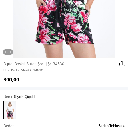
Ceket
Mont & Kaban
Yağmurluk
T-SHİRT & BLUZ
Dijital Baskili Saten Şort | Şrt34530
Ürün Kodu :
SN-ŞRT34530
T-Shirt
Bluz
300,00
TL
BODY
Renk:
Siyah Çiçekli
Body
Atlet
Crop & Büstiyer
Beden:
Beden Tablosu