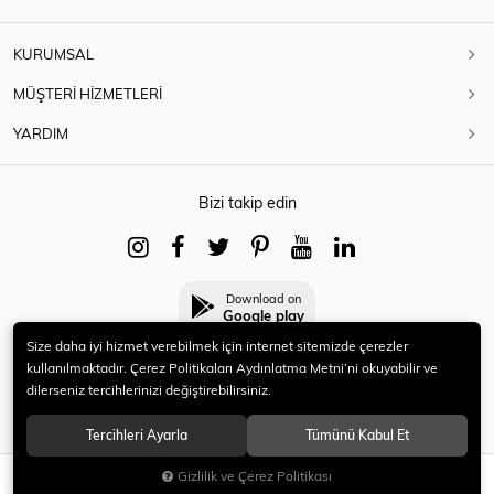
KURUMSAL
MÜŞTERİ HİZMETLERİ
YARDIM
Bizi takip edin
Download on
Google play
Size daha iyi hizmet verebilmek için internet sitemizde çerezler
kullanılmaktadır. Çerez Politikaları Aydınlatma Metni’ni okuyabilir ve
dilerseniz tercihlerinizi değiştirebilirsiniz.
© 2021 HERYENİ. Tüm hakları saklıdır.
Tercihleri Ayarla
Tümünü Kabul Et
Gizlilik ve Çerez Politikası
SEPETE EKLE