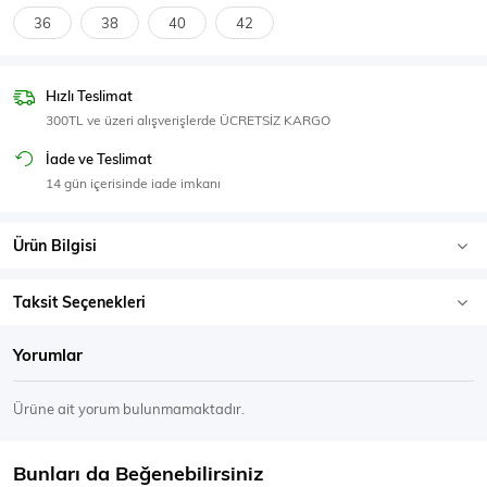
SPOR GİYİM
36
38
40
42
Hızlı Teslimat
300TL ve üzeri alışverişlerde ÜCRETSİZ KARGO
Eşofman Üstü
Sweatshirt
İade ve Teslimat
14 gün içerisinde iade imkanı
Ürün Bilgisi
Taksit Seçenekleri
Yorumlar
Ürüne ait yorum bulunmamaktadır.
Bunları da Beğenebilirsiniz