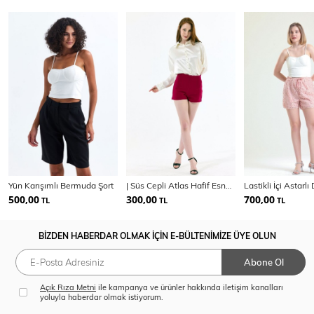
Yün Karışımlı Bermuda Şort
| Süs Cepli Atlas Hafif Esnek Krep Sort | Şrt14056Yn
500,00
300,00
700,00
TL
TL
TL
BİZDEN HABERDAR OLMAK İÇİN E-BÜLTENİMİZE ÜYE OLUN
Abone Ol
Açık Rıza Metni
ile kampanya ve ürünler hakkında iletişim kanalları
yoluyla haberdar olmak istiyorum.