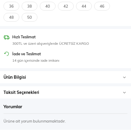
SPOR GİYİM
36
38
40
42
44
46
48
50
Hızlı Teslimat
Eşofman Üstü
Sweatshirt
300TL ve üzeri alışverişlerde ÜCRETSİZ KARGO
İade ve Teslimat
14 gün içerisinde iade imkanı
Ürün Bilgisi
Taksit Seçenekleri
Yorumlar
Ürüne ait yorum bulunmamaktadır.