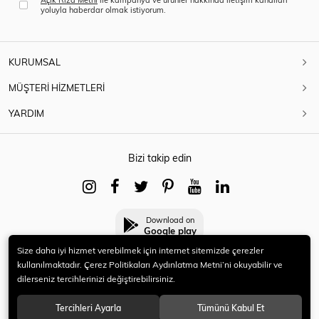
yoluyla haberdar olmak istiyorum.
KURUMSAL
MÜŞTERİ HİZMETLERİ
YARDIM
Bizi takip edin
Download on
Google play
Size daha iyi hizmet verebilmek için internet sitemizde çerezler
kullanılmaktadır. Çerez Politikaları Aydınlatma Metni’ni okuyabilir ve
dilerseniz tercihlerinizi değiştirebilirsiniz.
© 2021 HERYENİ. Tüm hakları saklıdır.
Tercihleri Ayarla
Tümünü Kabul Et