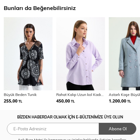
Bunları da Beğenebilirsiniz
Büyük Beden Tunik
Rahat Kalıp Uzun kol Kadın Çizgili Gömlek | Gml35705
255,00
450,00
1.200,00
TL
TL
TL
BİZDEN HABERDAR OLMAK İÇİN E-BÜLTENİMİZE ÜYE OLUN
Abone Ol
Açık Rıza Metni
ile kampanya ve ürünler hakkında iletişim kanalları