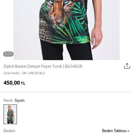
Ceket
Mont & Kaban
Yağmurluk
T-SHİRT & BLUZ
Dijital Baskılı Detaylı Payet Tunik | Blz34628
Ürün Kodu :
SN-34628 BLZ
T-Shirt
Bluz
450,00
TL
BODY
Renk:
Siyah
Body
Atlet
Crop & Büstiyer
Beden:
Beden Tablosu