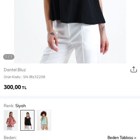
Ceket
Mont & Kaban
Yağmurluk
T-SHİRT & BLUZ
Dantel Bluz
Ürün Kodu :
SN-Blz32208
T-Shirt
Bluz
300,00
TL
BODY
Renk:
Siyah
Body
Atlet
Crop & Büstiyer
Beden:
Beden Tablosu