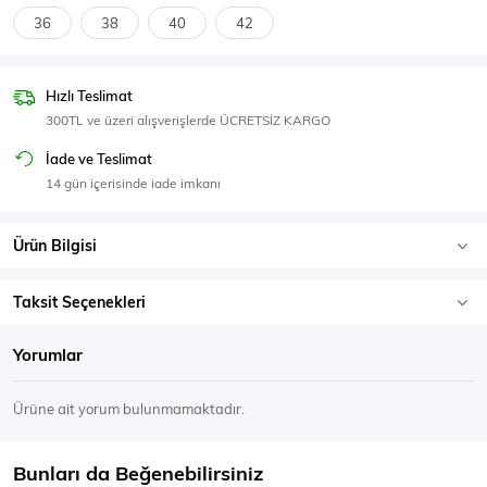
SPOR GİYİM
36
38
40
42
Hızlı Teslimat
300TL ve üzeri alışverişlerde ÜCRETSİZ KARGO
Eşofman Üstü
Sweatshirt
İade ve Teslimat
14 gün içerisinde iade imkanı
Ürün Bilgisi
Taksit Seçenekleri
Yorumlar
Ürüne ait yorum bulunmamaktadır.
Bunları da Beğenebilirsiniz