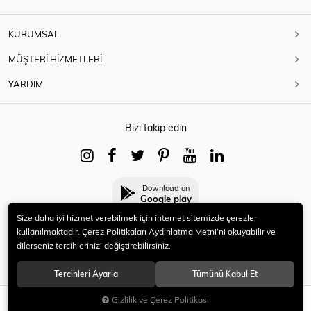
KURUMSAL
MÜŞTERİ HİZMETLERİ
YARDIM
Bizi takip edin
Download on
Google play
Size daha iyi hizmet verebilmek için internet sitemizde çerezler
kullanılmaktadır. Çerez Politikaları Aydınlatma Metni’ni okuyabilir ve
dilerseniz tercihlerinizi değiştirebilirsiniz.
© 2021 HERYENİ. Tüm hakları saklıdır.
Tercihleri Ayarla
Tümünü Kabul Et
Gizlilik ve Çerez Politikası
SEPETE EKLE