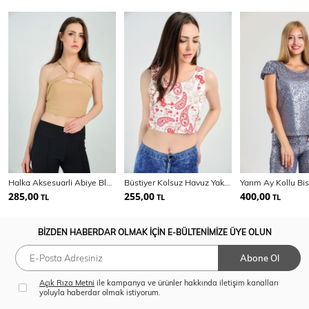
Halka Aksesuarli Abiye Bluz | Blz14719
Büstiyer Kolsuz Havuz Yaka Sırtı Fermuarlı Bluz | Blz14537
285,00
255,00
400,00
TL
TL
TL
BİZDEN HABERDAR OLMAK İÇİN E-BÜLTENİMİZE ÜYE OLUN
Abone Ol
Açık Rıza Metni
ile kampanya ve ürünler hakkında iletişim kanalları
yoluyla haberdar olmak istiyorum.