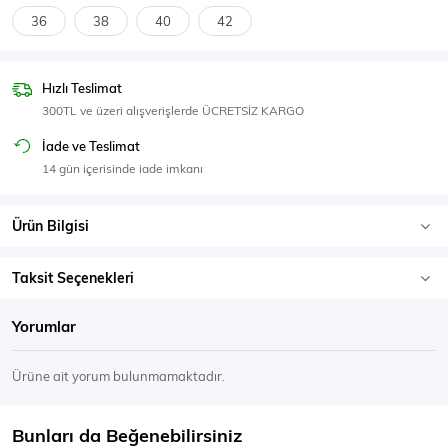
SPOR GİYİM
36
38
40
42
Hızlı Teslimat
300TL ve üzeri alışverişlerde ÜCRETSİZ KARGO
Eşofman Üstü
Sweatshirt
İade ve Teslimat
14 gün içerisinde iade imkanı
Ürün Bilgisi
Taksit Seçenekleri
Yorumlar
Ürüne ait yorum bulunmamaktadır.
Bunları da Beğenebilirsiniz