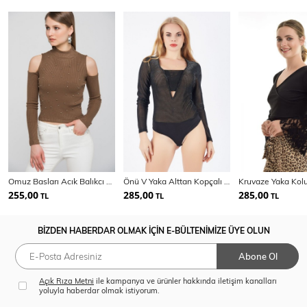
Omuz Basları Acık Balıkcı Yaka Bluz | Blz14344
Önü V Yaka Alttan Kopçalı U.Kol Bluz
255,00
285,00
285,00
TL
TL
TL
BİZDEN HABERDAR OLMAK İÇİN E-BÜLTENİMİZE ÜYE OLUN
Abone Ol
Açık Rıza Metni
ile kampanya ve ürünler hakkında iletişim kanalları
yoluyla haberdar olmak istiyorum.