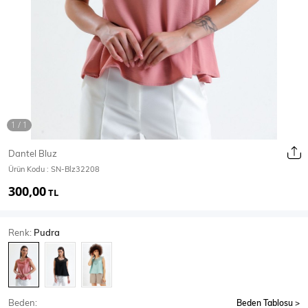
Ceket
Mont & Kaban
Yağmurluk
T-SHİRT & BLUZ
Dantel Bluz
Ürün Kodu :
SN-Blz32208
T-Shirt
Bluz
300,00
TL
BODY
Renk:
Pudra
Body
Atlet
Crop & Büstiyer
Beden:
Beden Tablosu