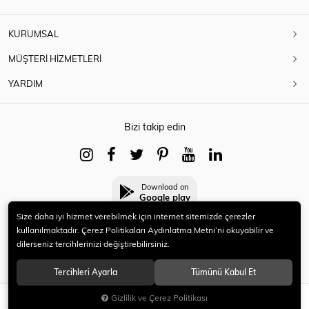
KURUMSAL
MÜŞTERİ HİZMETLERİ
YARDIM
Bizi takip edin
Download on
Google play
Size daha iyi hizmet verebilmek için internet sitemizde çerezler
kullanılmaktadır. Çerez Politikaları Aydınlatma Metni’ni okuyabilir ve
dilerseniz tercihlerinizi değiştirebilirsiniz.
© 2021 HERYENİ. Tüm hakları saklıdır.
Tercihleri Ayarla
Tümünü Kabul Et
Gizlilik ve Çerez Politikası
SEPETE EKLE