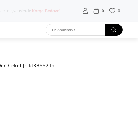
destek hattı:
0 532 452 02 68
0
0
 Deri Ceket | Ckt33552Tn