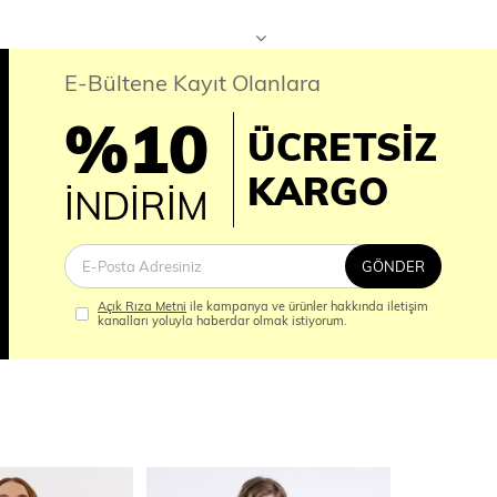
E-Bültene Kayıt Olanlara
%10
ÜCRETSİZ
İM
KARGO
İNDİRİM
GÖNDER
Açık Rıza Metni
ile kampanya ve ürünler hakkında iletişim
kanalları yoluyla haberdar olmak istiyorum.