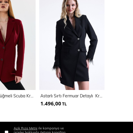
Vizon Astarlı Düğmeli Scuba Krep Ceket | Ckt35446
Astarlı Sırtı Fermuar Detaylı Kruvaze Ceket | Ckt35223
1.496,00
1.400,00
TL
Açık Rıza Metni
ile kampanya ve
ürünler hakkında iletişim kanalları