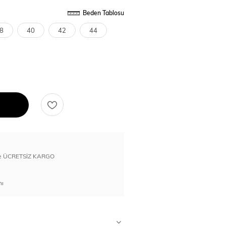
Beden Tablosu
8
40
42
44
erde ÜCRETSİZ KARGO
nı