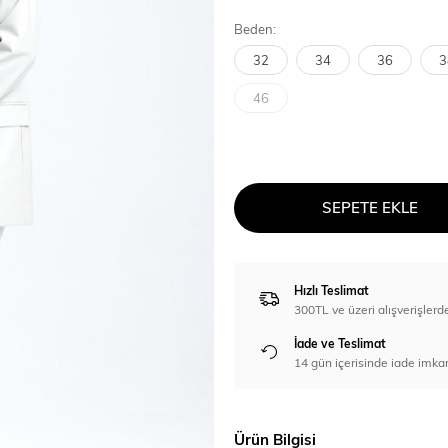
Beden:
32
34
36
3
46
SEPETE EKLE
Hızlı Teslimat
300TL ve üzeri alışverişl
İade ve Teslimat
14 gün içerisinde iade imka
Ürün Bilgisi