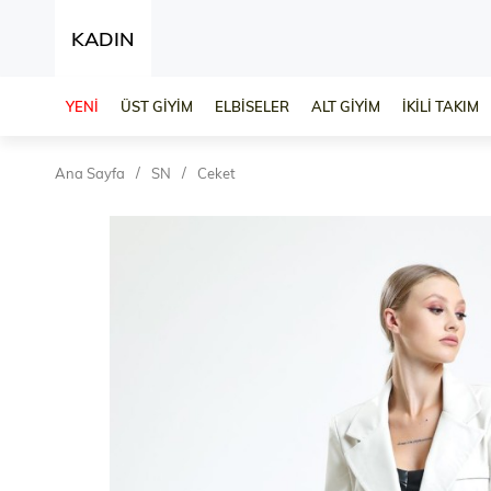
KADIN
YENİ
ÜST GİYİM
ELBİSELER
ALT GİYİM
İKİLİ TAKIM
Ana Sayfa
SN
Ceket