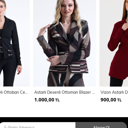
Astarlı İğne Detaylı Ottoban Ceket | Ckt34752
Astarlı Desenli Ottoman Blazer Ceket | Ckt 35257
1.000,00
900,00
TL
TL
Abone Ol