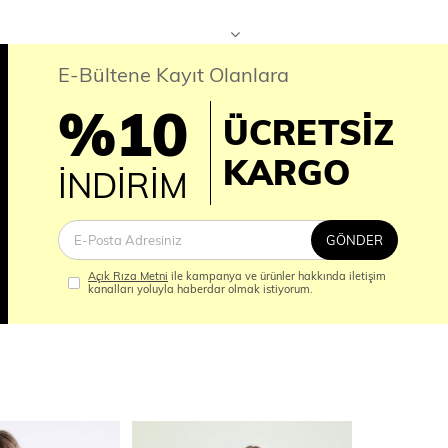
E-Bültene Kayıt Olanlara
%10
ÜCRETSİZ
İM
KARGO
İNDİRİM
GÖNDER
Açık Rıza Metni
ile kampanya ve ürünler hakkında iletişim
kanalları yoluyla haberdar olmak istiyorum.