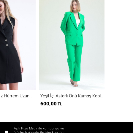
İçi Astarlı Kolsuz Hürrem Uzun Ceket Elbise | Ckt35288
Yeşil İçi Astarlı Önü Kumaş Kaplama Hürrem Ceket | Ckt34296
600,00
850,00
TL
TL
Açık Rıza Metni
ile kampanya ve
ürünler hakkında iletişim kanalları