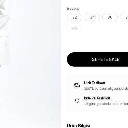
Beden:
32
34
36
3
46
SEPETE EKLE
Hızlı Teslimat
300TL ve üzeri alışverişl
İade ve Teslimat
14 gün içerisinde iade imka
Ürün Bilgisi