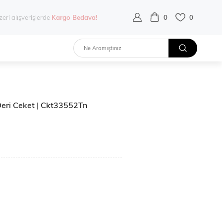
destek hattı:
0 532 452 02 68
0
0
 Deri Ceket | Ckt33552Tn