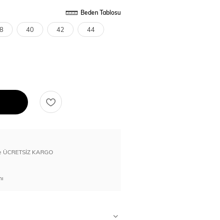
Beden Tablosu
8
40
42
44
erde ÜCRETSİZ KARGO
nı