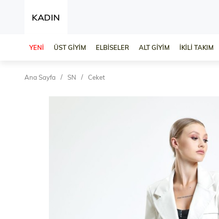
KADIN
YENİ
ÜST GİYİM
ELBİSELER
ALT GİYİM
İKİLİ TAKIM
Ana Sayfa
SN
Ceket