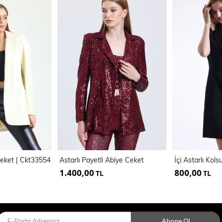
Ceket | Ckt33554
Astarlı Payetli Abiye Ceket
1.400,00
800,00
TL
TL
Abone Ol