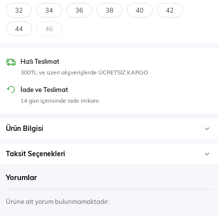
SPOR GİYİM
32
34
36
38
40
42
44
46
Hızlı Teslimat
Eşofman Üstü
Sweatshirt
300TL ve üzeri alışverişlerde ÜCRETSİZ KARGO
İade ve Teslimat
14 gün içerisinde iade imkanı
Ürün Bilgisi
Taksit Seçenekleri
Yorumlar
Ürüne ait yorum bulunmamaktadır.