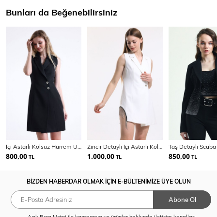
Bunları da Beğenebilirsiniz
İçi Astarlı Kolsuz Hürrem Uzun Ceket Elbise | Ckt35288
Zincir Detaylı İçi Astarlı Kolsuz Hürrem Ceket | Ckt34314
800,00
1.000,00
850,00
TL
TL
TL
BİZDEN HABERDAR OLMAK İÇİN E-BÜLTENİMİZE ÜYE OLUN
Abone Ol
Açık Rıza Metni
ile kampanya ve ürünler hakkında iletişim kanalları