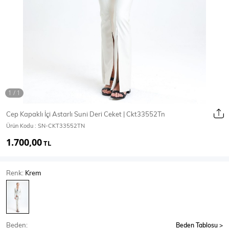
Ceket
Mont & Kaban
Yağmurluk
T-SHİRT & BLUZ
Cep Kapaklı İçi Astarlı Suni Deri Ceket | Ckt33552Tn
Ürün Kodu :
SN-CKT33552TN
T-Shirt
Bluz
1.700,00
TL
BODY
Renk:
Krem
Body
Atlet
Crop & Büstiyer
Beden:
Beden Tablosu