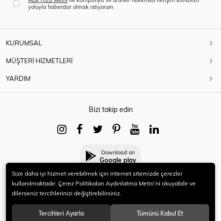
yoluyla haberdar olmak istiyorum.
KURUMSAL
MÜŞTERİ HİZMETLERİ
YARDIM
Bizi takip edin
Download on
Google play
Size daha iyi hizmet verebilmek için internet sitemizde çerezler
kullanılmaktadır. Çerez Politikaları Aydınlatma Metni’ni okuyabilir ve
dilerseniz tercihlerinizi değiştirebilirsiniz.
© 2021 HERYENİ. Tüm hakları saklıdır.
Tercihleri Ayarla
Tümünü Kabul Et