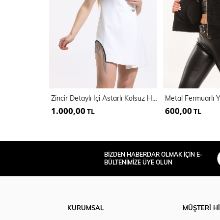
Zincir Detaylı İçi Astarlı Kolsuz Hürrem Ceket | Ckt34314
1.000,00
600,00
TL
TL
BİZDEN HABERDAR OLMAK İÇİN E-
BÜLTENİMİZE ÜYE OLUN
KURUMSAL
MÜŞTERİ H