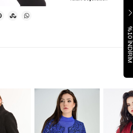
%10 İNDİR