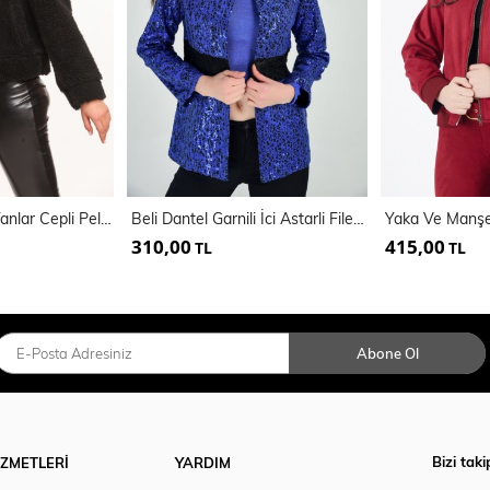
Metal Fermuarlı Yanlar Cepli Pelluş Mont | Mnt32408
Beli Dantel Garnili İci Astarli File Payetli Ceket
310,00
415,00
TL
TL
Abone Ol
Bizi taki
İZMETLERİ
YARDIM