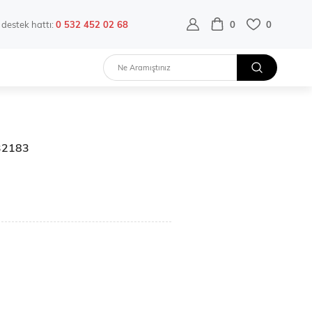
destek hattı:
0 532 452 02 68
0
0
t32183