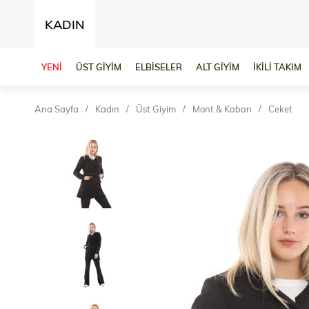
KADIN
YENİ
ÜST GİYİM
ELBİSELER
ALT GİYİM
İKİLİ TAKIM
Ana Sayfa
Kadın
Üst Giyim
Mont & Kaban
Ceket