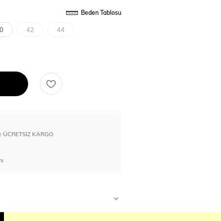
Beden Tablosu
0
42
44
erde ÜCRETSİZ KARGO
nı