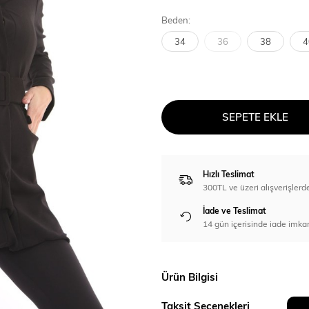
Beden:
34
36
38
4
SEPETE EKLE
Hızlı Teslimat
300TL ve üzeri alışverişl
İade ve Teslimat
14 gün içerisinde iade imka
Ürün Bilgisi
Taksit Seçenekleri