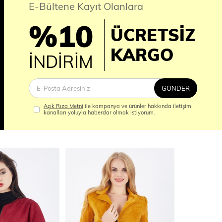
E-Bültene Kayıt Olanlara
%10
ÜCRETSİZ
İM
KARGO
İNDİRİM
GÖNDER
Açık Rıza Metni
ile kampanya ve ürünler hakkında iletişim
kanalları yoluyla haberdar olmak istiyorum.