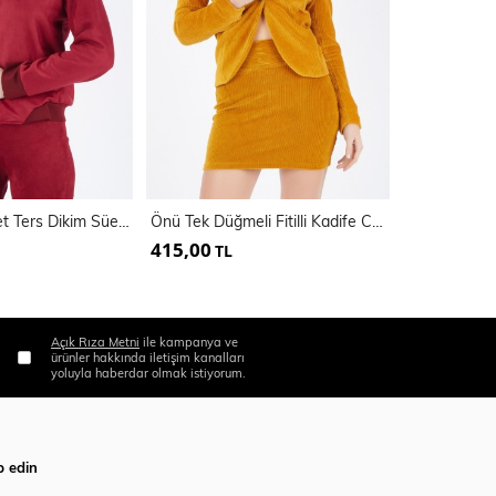
Yaka Ve Manşet Ters Dikim Süet Mont | Mnt31683
Önü Tek Düğmeli Fitilli Kadife Ceket | Ckt32307
415,00
365,00
TL
TL
Açık Rıza Metni
ile kampanya ve
ürünler hakkında iletişim kanalları
yoluyla haberdar olmak istiyorum.
p edin