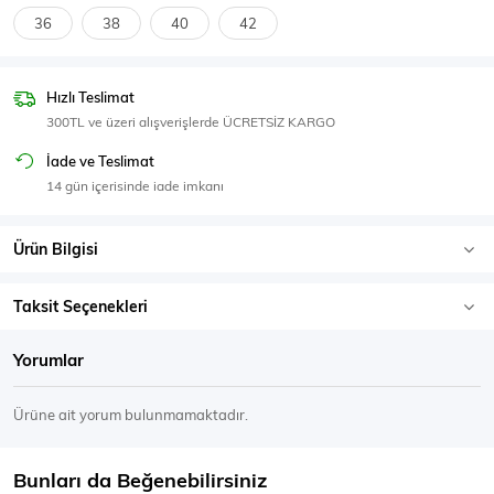
SPOR GİYİM
36
38
40
42
Hızlı Teslimat
300TL ve üzeri alışverişlerde ÜCRETSİZ KARGO
Eşofman Üstü
Sweatshirt
İade ve Teslimat
14 gün içerisinde iade imkanı
Ürün Bilgisi
Taksit Seçenekleri
Yorumlar
Ürüne ait yorum bulunmamaktadır.
Bunları da Beğenebilirsiniz