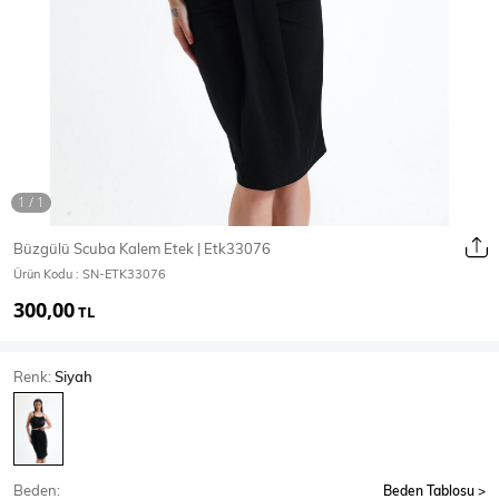
Ceket
Mont & Kaban
Yağmurluk
T-SHİRT & BLUZ
Büzgülü Scuba Kalem Etek | Etk33076
Ürün Kodu :
SN-ETK33076
T-Shirt
Bluz
300,00
TL
BODY
Renk:
Siyah
Body
Atlet
Crop & Büstiyer
Beden:
Beden Tablosu