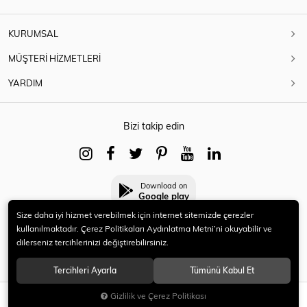
KURUMSAL
MÜŞTERİ HİZMETLERİ
YARDIM
Bizi takip edin
Download on
Google play
Size daha iyi hizmet verebilmek için internet sitemizde çerezler
kullanılmaktadır. Çerez Politikaları Aydınlatma Metni’ni okuyabilir ve
dilerseniz tercihlerinizi değiştirebilirsiniz.
© 2021 HERYENİ. Tüm hakları saklıdır.
Tercihleri Ayarla
Tümünü Kabul Et
Gizlilik ve Çerez Politikası
SEPETE EKLE