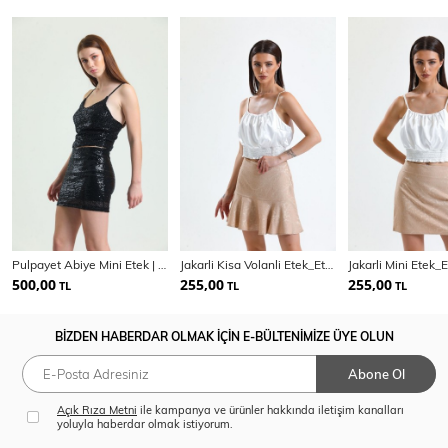
Pulpayet Abiye Mini Etek | Etk32287
Jakarli Kisa Volanli Etek_Etk32608
Jakarli Mini Etek
500,00
255,00
255,00
TL
TL
TL
BİZDEN HABERDAR OLMAK İÇİN E-BÜLTENİMİZE ÜYE OLUN
Abone Ol
Açık Rıza Metni
ile kampanya ve ürünler hakkında iletişim kanalları
yoluyla haberdar olmak istiyorum.