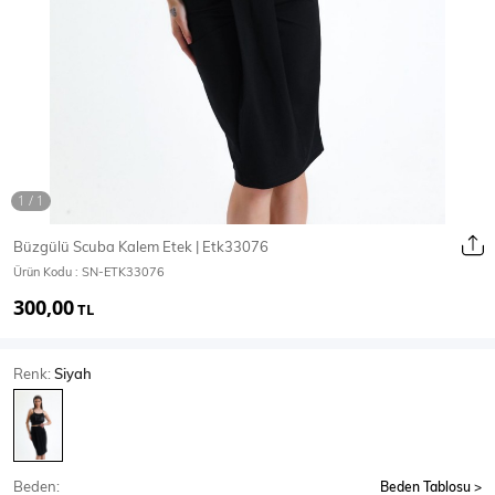
Ceket
Mont & Kaban
Yağmurluk
T-SHİRT & BLUZ
Büzgülü Scuba Kalem Etek | Etk33076
Ürün Kodu :
SN-ETK33076
T-Shirt
Bluz
300,00
TL
BODY
Renk:
Siyah
Body
Atlet
Crop & Büstiyer
Beden:
Beden Tablosu