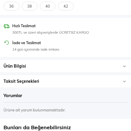
SPOR GİYİM
36
38
40
42
Hızlı Teslimat
300TL ve üzeri alışverişlerde ÜCRETSİZ KARGO
Eşofman Üstü
Sweatshirt
İade ve Teslimat
14 gün içerisinde iade imkanı
Ürün Bilgisi
Taksit Seçenekleri
Yorumlar
Ürüne ait yorum bulunmamaktadır.
Bunları da Beğenebilirsiniz