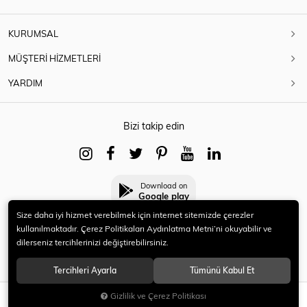
KURUMSAL
MÜŞTERİ HİZMETLERİ
YARDIM
Bizi takip edin
Download on
Google play
Size daha iyi hizmet verebilmek için internet sitemizde çerezler
kullanılmaktadır. Çerez Politikaları Aydınlatma Metni’ni okuyabilir ve
dilerseniz tercihlerinizi değiştirebilirsiniz.
© 2021 HERYENİ. Tüm hakları saklıdır.
Tercihleri Ayarla
Tümünü Kabul Et
Gizlilik ve Çerez Politikası
SEPETE EKLE