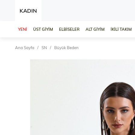
KADIN
YENİ
ÜST GİYİM
ELBİSELER
ALT GİYİM
İKİLİ TAKIM
Ana Sayfa
SN
Büyük Beden