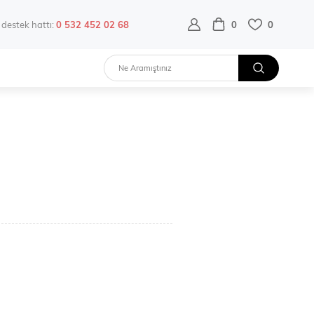
destek hattı:
0 532 452 02 68
0
0