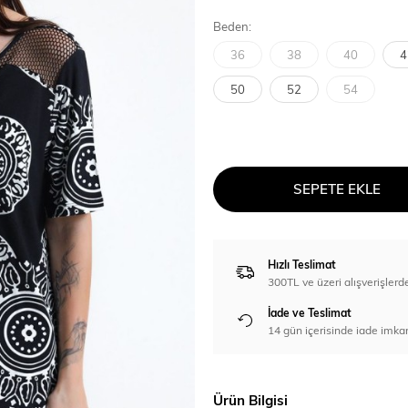
Beden:
36
38
40
4
50
52
54
SEPETE EKLE
Hızlı Teslimat
300TL ve üzeri alışverişl
İade ve Teslimat
14 gün içerisinde iade imka
Ürün Bilgisi