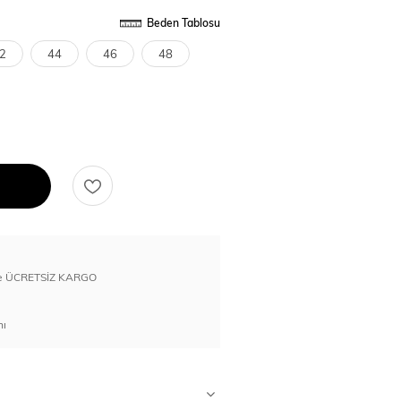
Beden Tablosu
2
44
46
48
erde ÜCRETSİZ KARGO
nı