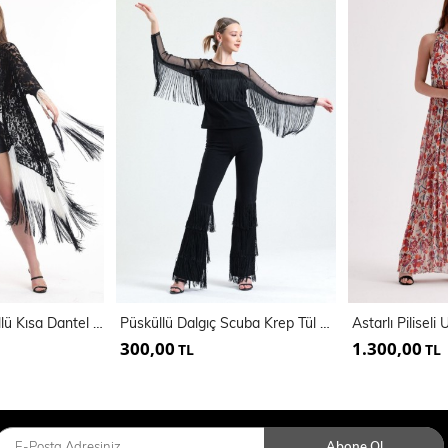
Ekru Siyah Püsküllü Kısa Dantel Kimono | Kmno 34270
Püsküllü Dalgıç Scuba Krep Tül Bluz | Blz33372
300,00
1.300,00
TL
TL
Abone Ol