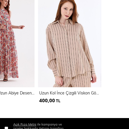
Astarlı Piliseli Uzun Abiye Desenli Şifon Elbise | ELB35127SF
Uzun Kol İnce Çizgili Viskon Gömlek | Gml35466
400,00
450,00
TL
TL
Açık Rıza Metni
ile kampanya ve
ürünler hakkında iletişim kanalları