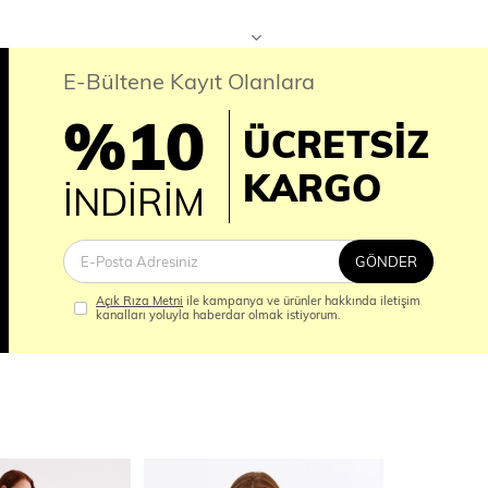
E-Bültene Kayıt Olanlara
%10
ÜCRETSİZ
İM
KARGO
İNDİRİM
GÖNDER
Açık Rıza Metni
ile kampanya ve ürünler hakkında iletişim
kanalları yoluyla haberdar olmak istiyorum.