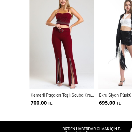
Kemerli Paçaları Taşlı Scuba Krep Abiye Büyük Beden Pantolon | Pnt34185
700,00
695,00
TL
TL
BİZDEN HABERDAR OLMAK İÇİN E-