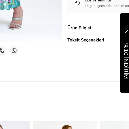
İade ve Teslimat
14 gün içerisinde iade imka
Ürün Bilgisi
Taksit Seçenekleri
%10 İNDİR