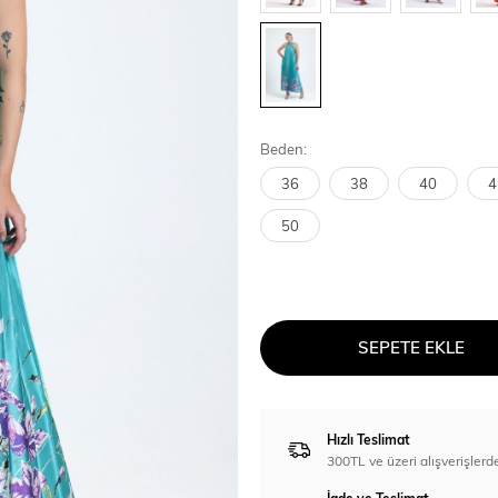
Beden:
36
38
40
4
50
SEPETE EKLE
Hızlı Teslimat
300TL ve üzeri alışverişl