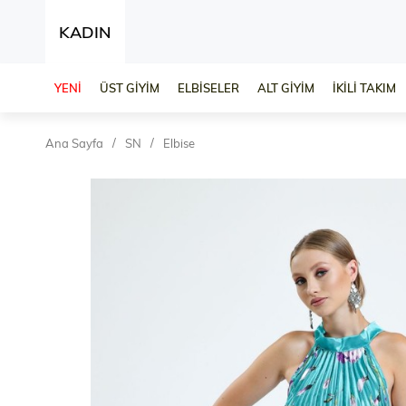
KADIN
YENİ
ÜST GİYİM
ELBİSELER
ALT GİYİM
İKİLİ TAKIM
Ana Sayfa
SN
Elbise