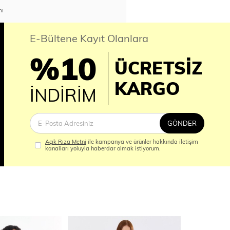
nı
E-Bültene Kayıt Olanlara
%10
ÜCRETSİZ
İM
KARGO
İNDİRİM
GÖNDER
Açık Rıza Metni
ile kampanya ve ürünler hakkında iletişim
kanalları yoluyla haberdar olmak istiyorum.