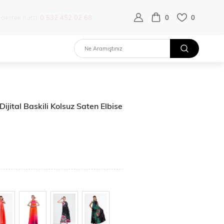
destek hattı:
0 532 452 02 68
0
0
ijital Baskili Kolsuz Saten Elbise