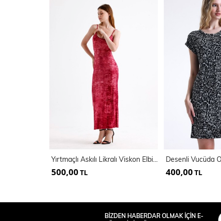
Yırtmaçlı Askılı Likralı Viskon Elbise | ELB35782
500,00
400,00
TL
TL
BİZDEN HABERDAR OLMAK İÇİN E-