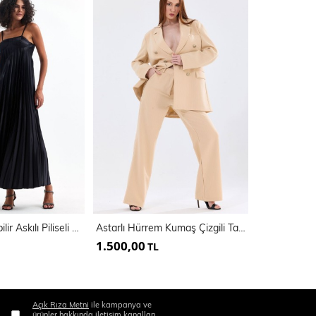
Kaplı Ayarlanabilir Askılı Piliseli Abiye Uzun Saten Elbise | Elb35410
Astarlı Hürrem Kumaş Çizgili Takım Elbise | Tk35550
1.500,00
800,00
TL
TL
Açık Rıza Metni
ile kampanya ve
ürünler hakkında iletişim kanalları