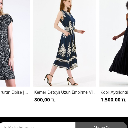
Desenli Vucüda Oruran Elbise | ELB35362
Kemer Detaylı Uzun Empirme Viskon Jile Elbise | Elb35653
800,00
1.500,00
TL
TL
Abone Ol