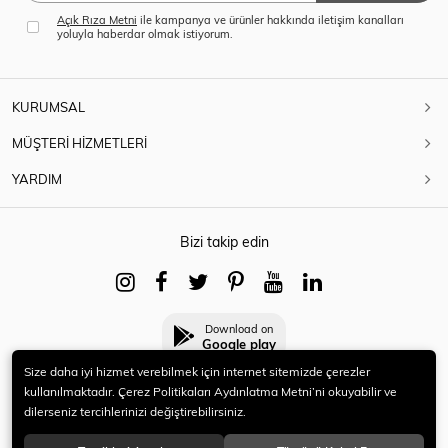
Açık Rıza Metni
ile kampanya ve ürünler hakkında iletişim kanalları
yoluyla haberdar olmak istiyorum.
KURUMSAL
MÜŞTERİ HİZMETLERİ
YARDIM
Bizi takip edin
Download on
Google play
Size daha iyi hizmet verebilmek için internet sitemizde çerezler
kullanılmaktadır. Çerez Politikaları Aydınlatma Metni’ni okuyabilir ve
dilerseniz tercihlerinizi değiştirebilirsiniz.
© 2021 HERYENİ. Tüm hakları saklıdır.