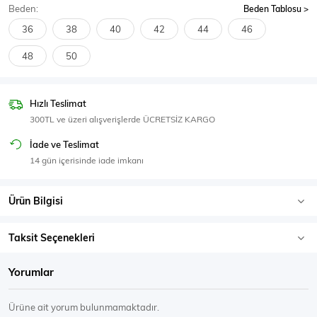
Beden:
Beden Tablosu
SPOR GİYİM
36
38
40
42
44
46
48
50
Eşofman Üstü
Sweatshirt
Hızlı Teslimat
300TL ve üzeri alışverişlerde ÜCRETSİZ KARGO
İade ve Teslimat
14 gün içerisinde iade imkanı
Ürün Bilgisi
Taksit Seçenekleri
Yorumlar
Ürüne ait yorum bulunmamaktadır.