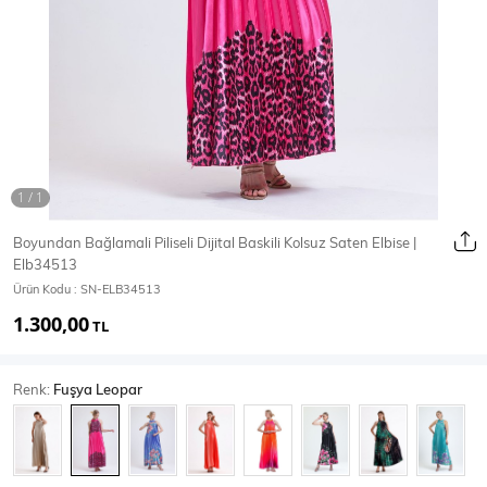
Ceket
Mont & Kaban
Yağmurluk
T-SHİRT & BLUZ
Boyundan Bağlamali Piliseli Dijital Baskili Kolsuz Saten Elbise |
Elb34513
T-Shirt
Bluz
Ürün Kodu :
SN-ELB34513
1.300,00
BODY
TL
Renk:
Fuşya Leopar
Body
Atlet
Crop & Büstiyer