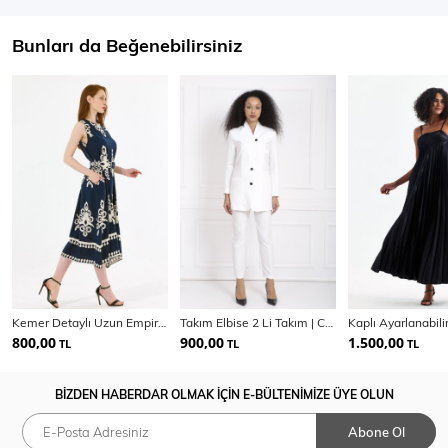
Bunları da Beğenebilirsiniz
Kemer Detaylı Uzun Empirme Viskon Jile Elbise | Elb35653
Takım Elbise 2 Li Takım | Ckt32688
800,00
900,00
1.500,00
TL
TL
TL
BİZDEN HABERDAR OLMAK İÇİN E-BÜLTENİMİZE ÜYE OLUN
Abone Ol