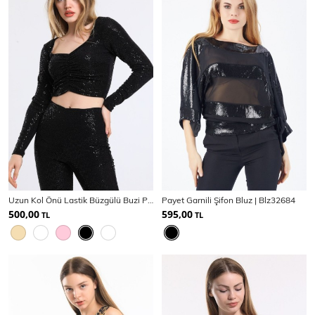
Uzun Kol Önü Lastik Büzgülü Buzi Payet Bluz Blz34189
Payet Garnili Şifon Bluz | Blz32684
500,00
595,00
TL
TL