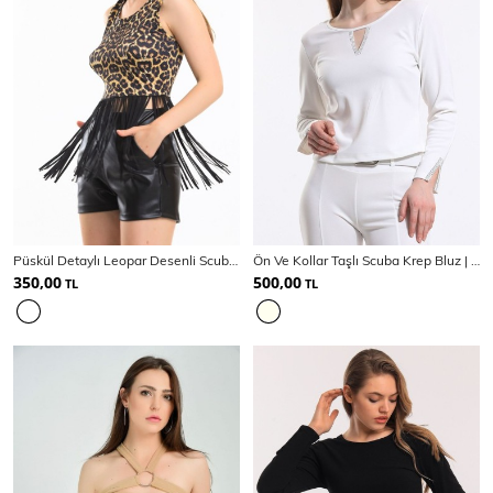
Püskül Detaylı Leopar Desenli Scuba Bluz | Bus33913
Ön Ve Kollar Taşlı Scuba Krep Bluz | Blz34186
350,00
500,00
TL
TL