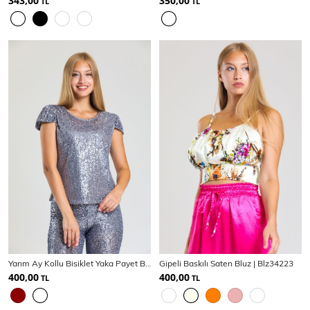
343,00
350,00
TL
TL
Yarım Ay Kollu Bisiklet Yaka Payet Bluz | Blz34157
Gipeli Baskılı Saten Bluz | Blz34223
400,00
400,00
TL
TL