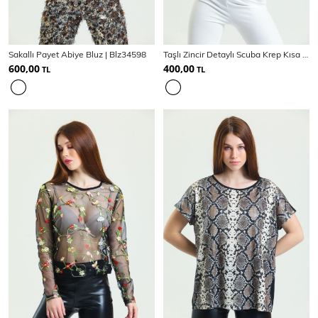
Sakallı Payet Abiye Bluz | Blz34598
Taşlı Zincir Detaylı Scuba Krep Kısa Bluz | Blz34564
Ceket
Mont & Kaban
Yağmurluk
600,00
400,00
TL
TL
T-SHİRT & BLUZ
T-Shirt
Bluz
BODY
Body
Atlet
Crop & Büstiyer