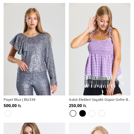
Payet Bluz | Blz339
Askılı Etekleri Saçaklı Güpür Gofre Bluz |Blz33496
500,00
250,00
TL
TL