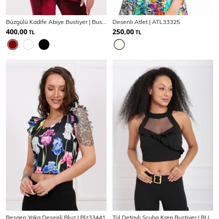
Büzgülü Kadife Abiye Bustiyer | Bus33937
Desenli Atlet | ATL33325
400,00
250,00
TL
TL
Beşgen Yaka Desenli Bluz | Blz33441
Tül Detaylı Scuba Krep Bustiyer | BUS33429