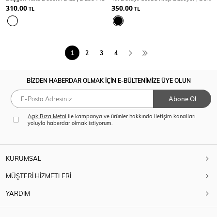
310,00
350,00
TL
TL
1
2
3
4
BİZDEN HABERDAR OLMAK İÇİN E-BÜLTENİMİZE ÜYE OLUN
Abone Ol
Açık Rıza Metni
ile kampanya ve ürünler hakkında iletişim kanalları
yoluyla haberdar olmak istiyorum.
KURUMSAL
MÜŞTERİ HİZMETLERİ
YARDIM