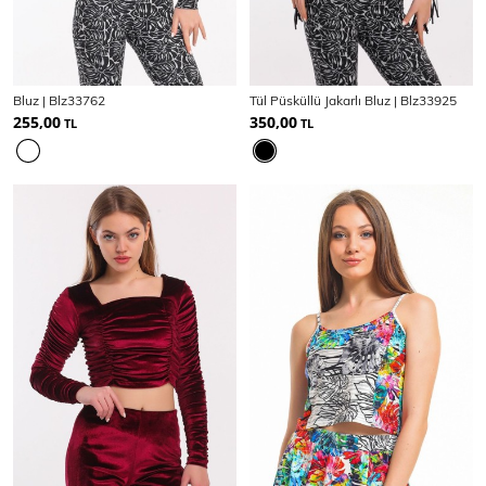
Bluz | Blz33762
Tül Püsküllü Jakarlı Bluz | Blz33925
255,00
350,00
TL
TL