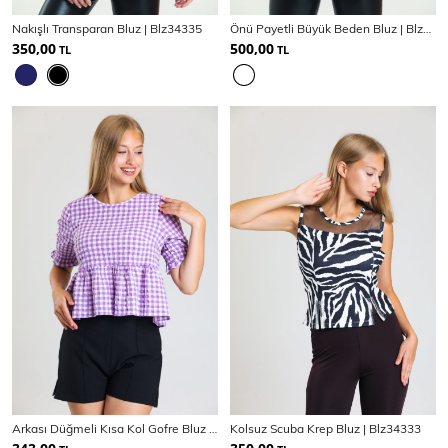
SPOR GİYİM
Nakışlı Transparan Bluz | Blz34335
Önü Payetli Büyük Beden Bluz | Blz34612
350,00
500,00
TL
TL
Eşofman Üstü
Sweatshirt
Arkası Düğmeli Kısa Kol Gofre Bluz | Blz33494
Kolsuz Scuba Krep Bluz | Blz34333