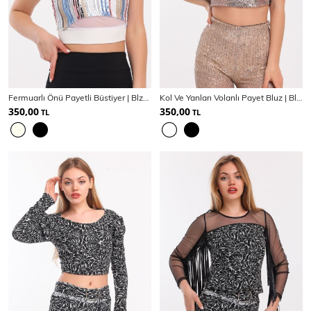
Fermuarlı Önü Payetli Büstiyer | Blz32119
Kol Ve Yanları Volanlı Payet Bluz | Blz32229
350,00
350,00
TL
TL