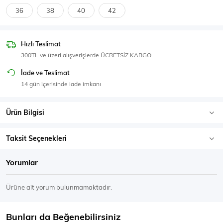
SPOR GİYİM
36
38
40
42
Hızlı Teslimat
300TL ve üzeri alışverişlerde ÜCRETSİZ KARGO
Eşofman Üstü
Sweatshirt
İade ve Teslimat
14 gün içerisinde iade imkanı
Ürün Bilgisi
Taksit Seçenekleri
Yorumlar
Ürüne ait yorum bulunmamaktadır.
Bunları da Beğenebilirsiniz