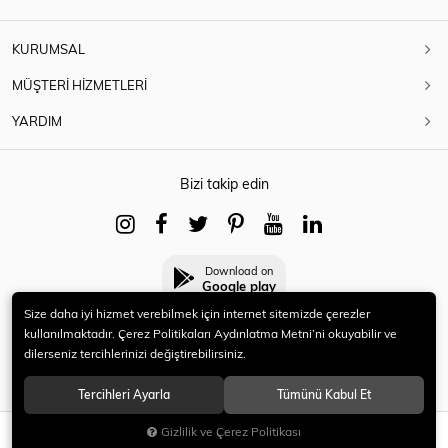
KURUMSAL
MÜŞTERİ HİZMETLERİ
YARDIM
Bizi takip edin
Download on
Google play
Size daha iyi hizmet verebilmek için internet sitemizde çerezler
kullanılmaktadır. Çerez Politikaları Aydınlatma Metni’ni okuyabilir ve
dilerseniz tercihlerinizi değiştirebilirsiniz.
© 2021 HERYENİ. Tüm hakları saklıdır.
Tercihleri Ayarla
Tümünü Kabul Et
Gizlilik ve Çerez Politikası
SEPETE EKLE