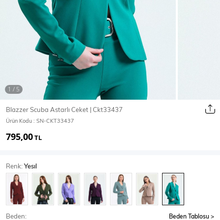
Ceket
Mont & Kaban
Yağmurluk
T-SHİRT & BLUZ
Blazzer Scuba Astarlı Ceket | Ckt33437
Ürün Kodu :
SN-CKT33437
T-Shirt
Bluz
795,00
TL
BODY
Renk:
Yesıl
Body
Atlet
Crop & Büstiyer
Beden:
Beden Tablosu