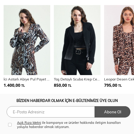
İci Astarlı Abiye Pul Payet Ceket | Ckt34264
Taş Detaylı Scuba Krep Ceket | Ckt33437Ts
1.400,00
850,00
795,00
TL
TL
TL
BİZDEN HABERDAR OLMAK İÇİN E-BÜLTENİMİZE ÜYE OLUN
Abone Ol
Açık Rıza Metni
ile kampanya ve ürünler hakkında iletişim kanalları
yoluyla haberdar olmak istiyorum.