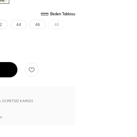
Beden Tablosu
2
44
46
48
erde ÜCRETSİZ KARGO
nı