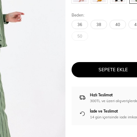
Beden:
36
38
40
4
50
SEPETE EKLE
Hızlı Teslimat
300TL ve üzeri alışverişl
İade ve Teslimat
14 gün içerisinde iade imka