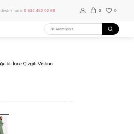
destek hattı:
0 532 452 02 68
0
0
cıklı İnce Çizgili Viskon