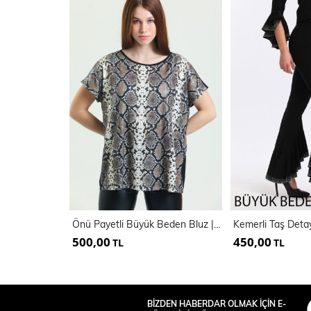
Önü Payetli Büyük Beden Bluz | Blz34612
500,00
450,00
TL
TL
BİZDEN HABERDAR OLMAK İÇİN E-