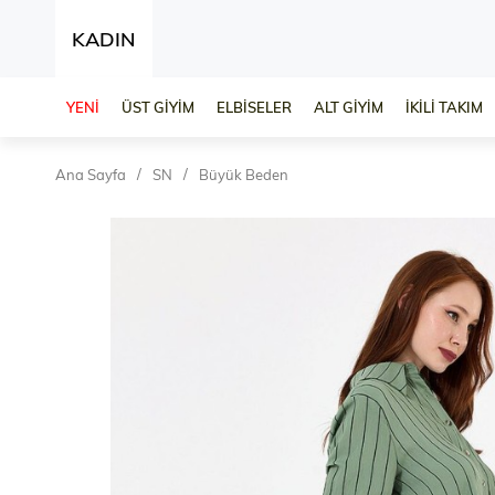
KADIN
YENİ
ÜST GİYİM
ELBİSELER
ALT GİYİM
İKİLİ TAKIM
Ana Sayfa
SN
Büyük Beden