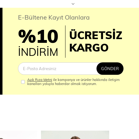
E-Bültene Kayıt Olanlara
%10
ÜCRETSİZ
İM
KARGO
İNDİRİM
GÖNDER
Açık Rıza Metni
ile kampanya ve ürünler hakkında iletişim
kanalları yoluyla haberdar olmak istiyorum.