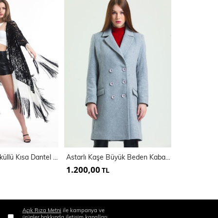
Ekru Siyah Püsküllü Kısa Dantel Kimono | Kmno 34270
Astarlı Kaşe Büyük Beden Kaban | KBN34746
1.200,00
450,00
TL
TL
Açık Rıza Metni
ile kampanya ve
ürünler hakkında iletişim kanalları