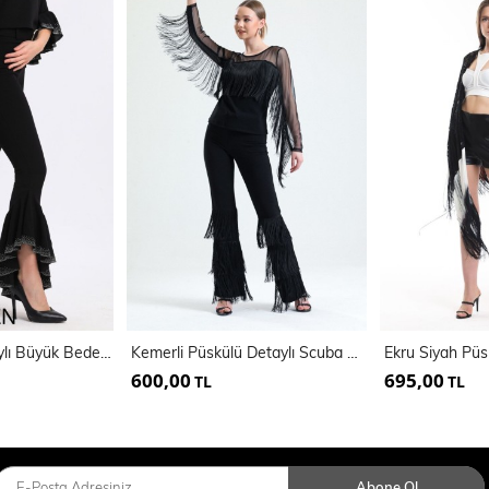
Kemerli Taş Detaylı Büyük Beden Pantolon | Pnt34810
Kemerli Püskülü Detaylı Scuba Krep Pantolon | Pnt34791
600,00
695,00
TL
TL
Abone Ol