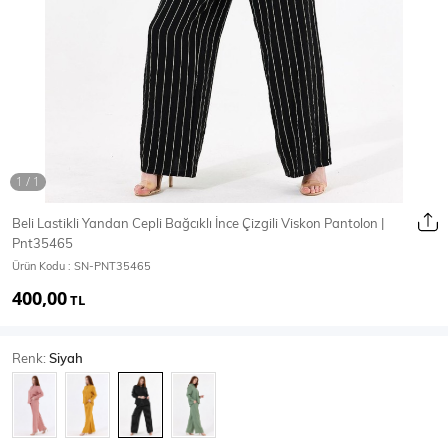
Ceket
Mont & Kaban
Yağmurluk
T-SHİRT & BLUZ
Beli Lastikli Yandan Cepli Bağcıklı İnce Çizgili Viskon Pantolon |
Pnt35465
T-Shirt
Bluz
Ürün Kodu :
SN-PNT35465
400,00
BODY
TL
Renk:
Siyah
Body
Atlet
Crop & Büstiyer