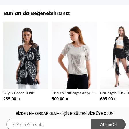
Bunları da Beğenebilirsiniz
Büyük Beden Tunik
Kısa Kol Pul Payet Abiye Bluz | Blz35540
255,00
500,00
695,00
TL
TL
TL
BİZDEN HABERDAR OLMAK İÇİN E-BÜLTENİMİZE ÜYE OLUN
Abone Ol