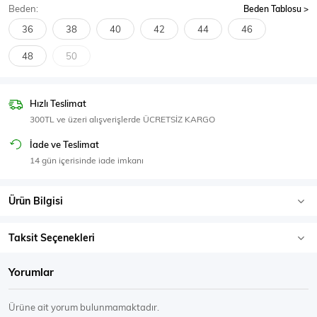
Beden:
Beden Tablosu
SPOR GİYİM
36
38
40
42
44
46
48
50
Eşofman Üstü
Sweatshirt
Hızlı Teslimat
300TL ve üzeri alışverişlerde ÜCRETSİZ KARGO
İade ve Teslimat
14 gün içerisinde iade imkanı
Ürün Bilgisi
Taksit Seçenekleri
Yorumlar
Ürüne ait yorum bulunmamaktadır.