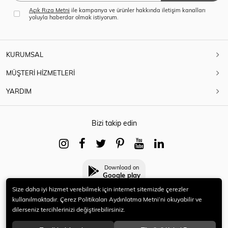
Açık Rıza Metni
ile kampanya ve ürünler hakkında iletişim kanalları
yoluyla haberdar olmak istiyorum.
KURUMSAL
MÜŞTERİ HİZMETLERİ
YARDIM
Bizi takip edin
Download on
Google play
Size daha iyi hizmet verebilmek için internet sitemizde çerezler
kullanılmaktadır. Çerez Politikaları Aydınlatma Metni’ni okuyabilir ve
dilerseniz tercihlerinizi değiştirebilirsiniz.
© 2021 HERYENİ. Tüm hakları saklıdır.