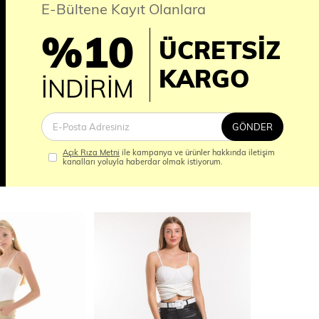
E-Bültene Kayıt Olanlara
%10
ÜCRETSİZ
İM
KARGO
İNDİRİM
GÖNDER
Açık Rıza Metni
ile kampanya ve ürünler hakkında iletişim
kanalları yoluyla haberdar olmak istiyorum.