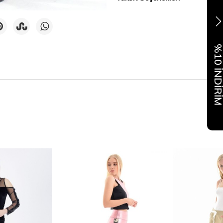
%10 İNDİR