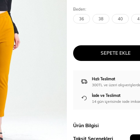
Beden:
36
38
40
4
SEPETE EKLE
Hızlı Teslimat
300TL ve üzeri alışverişl
İade ve Teslimat
14 gün içerisinde iade imka
Ürün Bilgisi
Taksit Seçenekleri