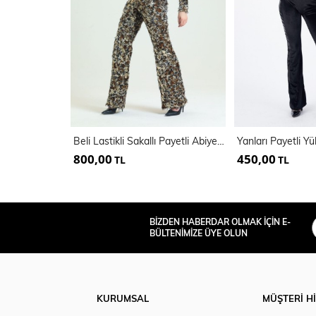
Beli Lastikli Sakallı Payetli Abiye Pantolon | Pnt34671
800,00
450,00
TL
TL
BİZDEN HABERDAR OLMAK İÇİN E-
BÜLTENİMİZE ÜYE OLUN
KURUMSAL
MÜŞTERİ H