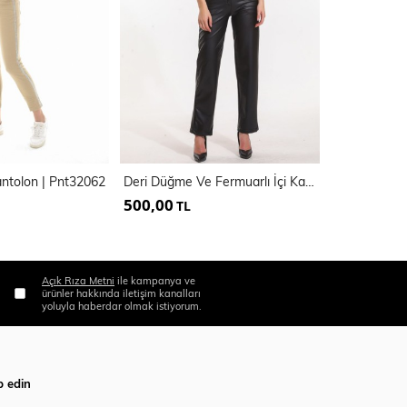
Pantolon | Pnt32062
Deri Düğme Ve Fermuarlı İçi Kadife Deri Pantolon
İspanyol Pa
500,00
500,00
TL
TL
Açık Rıza Metni
ile kampanya ve
ürünler hakkında iletişim kanalları
yoluyla haberdar olmak istiyorum.
p edin