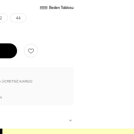
Beden Tablosu
2
44
erde ÜCRETSİZ KARGO
nı