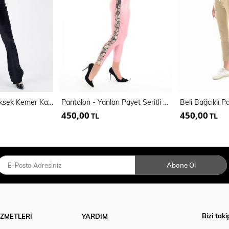
Yanları Payetli Yüksek Kemer Kadife Pantolon | Pnt32381
Pantolon - Yanları Payet Seritli Varak Pantolon
Beli Bağcıklı 
450,00
450,00
TL
TL
Abone Ol
Bizi taki
İZMETLERİ
YARDIM