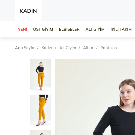
KADIN
YENİ
ÜST GİYİM
ELBİSELER
ALT GİYİM
İKİLİ TAKIM
Ana Sayfa
Kadın
Alt Giyim
Altlar
Pantolon