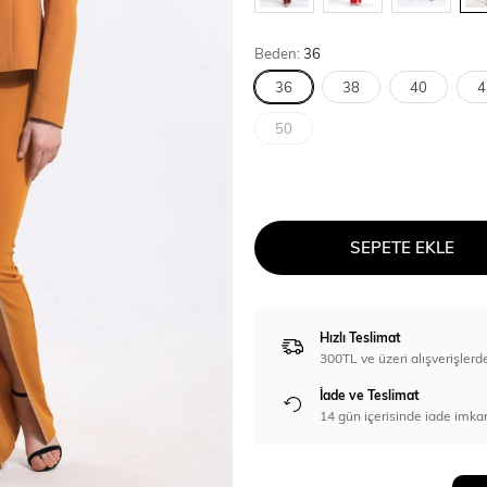
Beden:
36
36
38
40
4
50
SEPETE EKLE
Hızlı Teslimat
300TL ve üzeri alışverişl
İade ve Teslimat
14 gün içerisinde iade imka