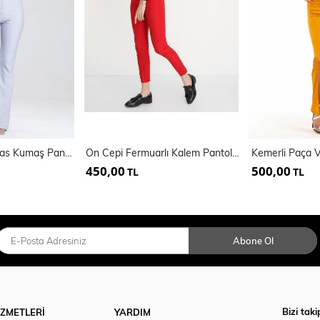
İspanyol Paça Atlas Kumaş Pantolon | Pnt32926
On Cepi Fermuarlı Kalem Pantolon | Pnt19007
450,00
500,00
TL
TL
Abone Ol
Bizi taki
İZMETLERİ
YARDIM