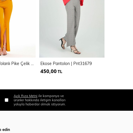
Kemerli Paça Volanlı Pike Çelik Pantolon | PNT33421
Ekose Pantolon | Pnt31679
450,00
500,00
TL
TL
Açık Rıza Metni
ile kampanya ve
ürünler hakkında iletişim kanalları
yoluyla haberdar olmak istiyorum.
p edin