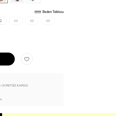
Beden Tablosu
2
44
46
48
erde ÜCRETSİZ KARGO
nı