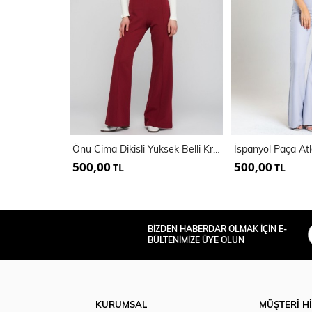
Önu Cima Dikisli Yuksek Belli Krep Pantolon | Pnt31041
500,00
500,00
TL
TL
BİZDEN HABERDAR OLMAK İÇİN E-
BÜLTENİMİZE ÜYE OLUN
KURUMSAL
MÜŞTERİ H