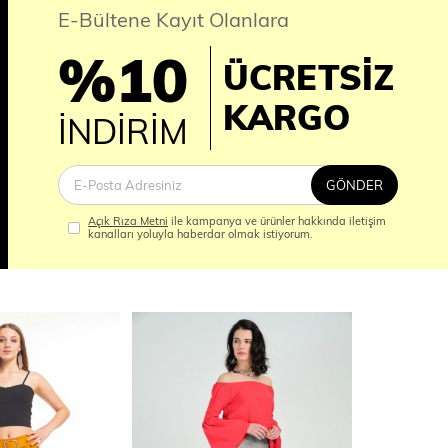
E-Bültene Kayıt Olanlara
%10
ÜCRETSİZ
İM
KARGO
İNDİRİM
GÖNDER
Açık Rıza Metni
ile kampanya ve ürünler hakkında iletişim
kanalları yoluyla haberdar olmak istiyorum.