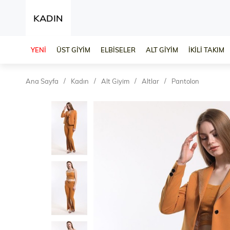
KADIN
YENİ
ÜST GİYİM
ELBİSELER
ALT GİYİM
İKİLİ TAKIM
Ana Sayfa
Kadın
Alt Giyim
Altlar
Pantolon