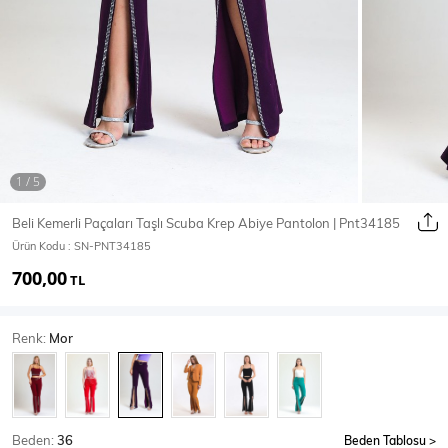
Ceket
Mont & Kaban
Yağmurluk
T-SHİRT & BLUZ
Beli Kemerli Paçaları Taşlı Scuba Krep Abiye Pantolon | Pnt34185
Ürün Kodu :
SN-PNT34185
T-Shirt
Bluz
700,00
TL
BODY
Renk:
Mor
Body
Atlet
Crop & Büstiyer
Beden:
36
Beden Tablosu