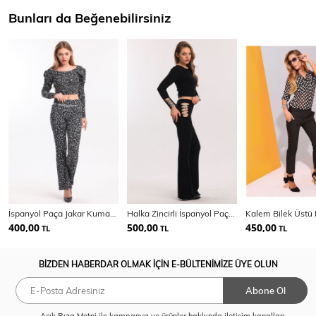
Bunları da Beğenebilirsiniz
İspanyol Paça Jakar Kumaşlı Pantolon
Halka Zincirli İspanyol Paça Scuba Krep Pantolon
400,00
500,00
450,00
TL
TL
TL
BİZDEN HABERDAR OLMAK İÇİN E-BÜLTENİMİZE ÜYE OLUN
Abone Ol
Açık Rıza Metni
ile kampanya ve ürünler hakkında iletişim kanalları