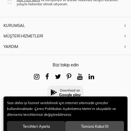
yoluyla haberdar olmak istiyorum.
KURUMSAL
MÜŞTERİ HİZMETLERİ
YARDIM
Bizi takip edin
Download on
Google play
Size daha iyi hizmet verebilmek için internet sitemizde çerezler
kullanılmaktadır. Çerez Politikaları Aydınlatma Metni’ni okuyabilir ve
dilerseniz tercihlerinizi değiştirebilirsiniz.
© 2021 HERYENİ. Tüm hakları saklıdır.
Tercihleri Ayarla
Tümünü Kabul Et