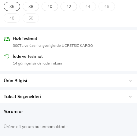
SPOR GİYİM
36
38
40
42
44
46
48
50
Hızlı Teslimat
Eşofman Üstü
Sweatshirt
300TL ve üzeri alışverişlerde ÜCRETSİZ KARGO
İade ve Teslimat
14 gün içerisinde iade imkanı
Ürün Bilgisi
Taksit Seçenekleri
Yorumlar
Ürüne ait yorum bulunmamaktadır.