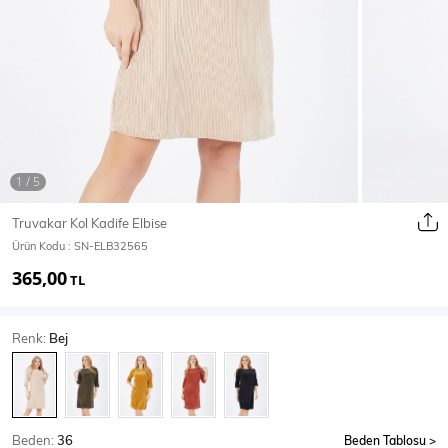
Ceket
Mont & Kaban
Yağmurluk
T-SHİRT & BLUZ
Truvakar Kol Kadife Elbise
Ürün Kodu :
SN-ELB32565
T-Shirt
Bluz
365,00
TL
BODY
Renk:
Bej
Body
Atlet
Crop & Büstiyer
Beden:
36
Beden Tablosu