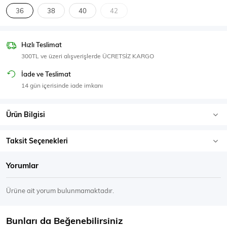
SPOR GİYİM
36
38
40
42
Hızlı Teslimat
300TL ve üzeri alışverişlerde ÜCRETSİZ KARGO
Eşofman Üstü
Sweatshirt
İade ve Teslimat
14 gün içerisinde iade imkanı
Ürün Bilgisi
Taksit Seçenekleri
Yorumlar
Ürüne ait yorum bulunmamaktadır.
Bunları da Beğenebilirsiniz