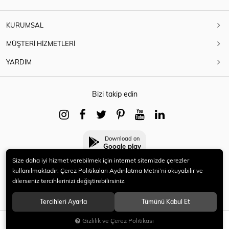
KURUMSAL
MÜŞTERİ HİZMETLERİ
YARDIM
Bizi takip edin
Download on
Google play
Size daha iyi hizmet verebilmek için internet sitemizde çerezler
kullanılmaktadır. Çerez Politikaları Aydınlatma Metni’ni okuyabilir ve
dilerseniz tercihlerinizi değiştirebilirsiniz.
© 2021 HERYENİ. Tüm hakları saklıdır.
Tercihleri Ayarla
Tümünü Kabul Et
Gizlilik ve Çerez Politikası
SEPETE EKLE