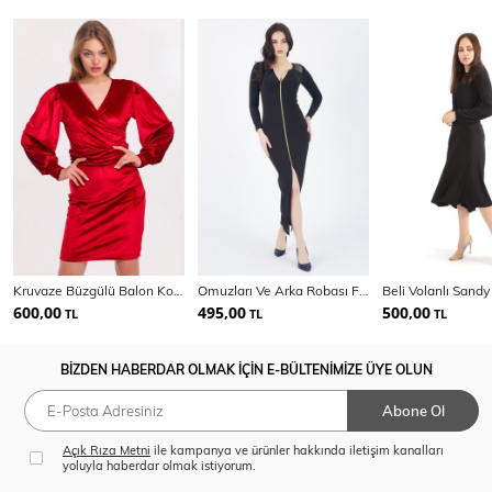
Kruvaze Büzgülü Balon Kol Kadife Abiye Elbise
Omuzları Ve Arka Robası File Garnili Candy Elbise
600,00
495,00
500,00
TL
TL
TL
BİZDEN HABERDAR OLMAK İÇİN E-BÜLTENİMİZE ÜYE OLUN
Abone Ol
Açık Rıza Metni
ile kampanya ve ürünler hakkında iletişim kanalları
yoluyla haberdar olmak istiyorum.